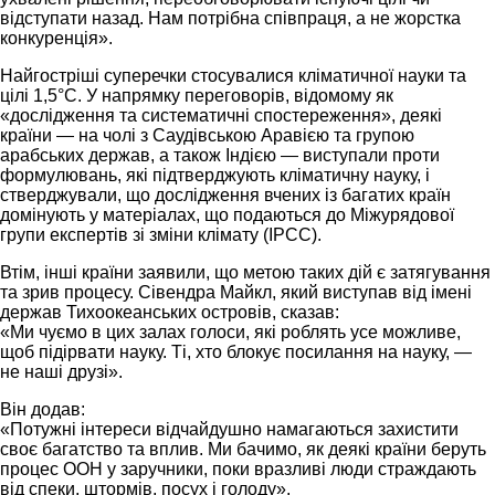
відступати назад. Нам потрібна співпраця, а не жорстка
конкуренція».
Найгостріші суперечки стосувалися кліматичної науки та
цілі 1,5°C. У напрямку переговорів, відомому як
«дослідження та систематичні спостереження», деякі
країни — на чолі з Саудівською Аравією та групою
арабських держав, а також Індією — виступали проти
формулювань, які підтверджують кліматичну науку, і
стверджували, що дослідження вчених із багатих країн
домінують у матеріалах, що подаються до Міжурядової
групи експертів зі зміни клімату (IPCC).
Втім, інші країни заявили, що метою таких дій є затягування
та зрив процесу. Сівендра Майкл, який виступав від імені
держав Тихоокеанських островів, сказав:
«Ми чуємо в цих залах голоси, які роблять усе можливе,
щоб підірвати науку. Ті, хто блокує посилання на науку, —
не наші друзі».
Він додав:
«Потужні інтереси відчайдушно намагаються захистити
своє багатство та вплив. Ми бачимо, як деякі країни беруть
процес ООН у заручники, поки вразливі люди страждають
від спеки, штормів, посух і голоду».