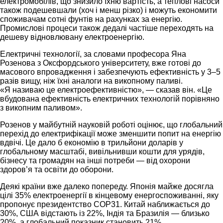
електромобілів, що знизило їхню вартість, а теплові насоси
також подешевшали (хоч і менш різко) і можуть економити
споживачам сотні фунтів на рахунках за енергію.
Промислові процеси також дедалі частіше переходять на
дешеву відновлювану електроенергію.
Електричні технології, за словами професора Яна
Розенова з Оксфордського університету, вже готові до
масового впровадження і забезпечують ефективність у 3–5
разів вищу, ніж їхні аналоги на викопному паливі.
«Я називаю це електроефективністю», — сказав він. «Це
вбудована ефективність електричних технологій порівняно
з викопним паливом».
Розенов у майбутній науковій роботі оцінює, що глобальний
перехід до електрифікації може зменшити попит на енергію
вдвічі. Це дало б економію в трильйони доларів у
глобальному масштабі, вивільнивши кошти для урядів,
бізнесу та громадян на інші потреби — від охорони
здоров’я та освіти до оборони.
Деякі країни вже далеко попереду. Японія майже досягла
цілі 35% електроенергії в кінцевому енергоспоживанні, яку
пропонує президентство COP31. Китай наближається до
30%, США відстають із 22%, Індія та Бразилія — близько
20%, а глобальний показник становить 21%.