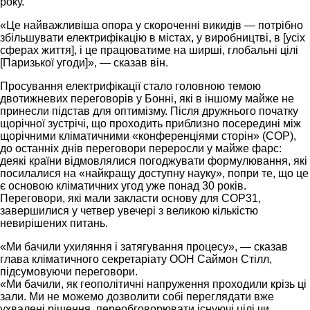
року.
«Це найважливіша опора у скороченні викидів — потрібно
збільшувати електрифікацію в містах, у виробництві, в [усіх
сферах життя], і це працюватиме на ширші, глобальні цілі
[Паризької угоди]», — сказав він.
Просування електрифікації стало головною темою
двотижневих переговорів у Бонні, які в іншому майже не
принесли підстав для оптимізму. Після дружнього початку
щорічної зустрічі, що проходить приблизно посередині між
щорічними кліматичними «конференціями сторін» (COP),
до останніх днів переговори переросли у майже фарс:
деякі країни відмовлялися погоджувати формулювання, які
посилалися на «найкращу доступну науку», попри те, що це
є основою кліматичних угод уже понад 30 років.
Переговори, які мали закласти основу для COP31,
завершилися у четвер увечері з великою кількістю
невирішених питань.
«Ми бачили ухиляння і затягування процесу», — сказав
глава кліматичного секретаріату ООН Саймон Стілл,
підсумовуючи переговори.
«Ми бачили, як геополітичні напруження проходили крізь ці
зали. Ми не можемо дозволити собі переглядати вже
ухвалені рішення, переобговорювати існуючі цілі чи