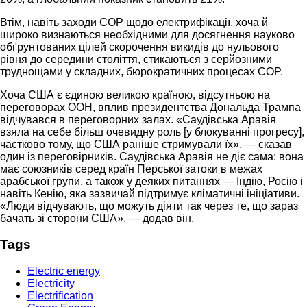
Втім, навіть заходи COP щодо електрифікації, хоча й
широко визнаються необхідними для досягнення науково
обґрунтованих цілей скорочення викидів до нульового
рівня до середини століття, стикаються з серйозними
труднощами у складних, бюрократичних процесах COP.
Хоча США є єдиною великою країною, відсутньою на
переговорах ООН, вплив президентства Дональда Трампа
відчувався в переговорних залах. «Саудівська Аравія
взяла на себе більш очевидну роль [у блокуванні прогресу],
частково тому, що США раніше стримували їх», — сказав
один із переговірників. Саудівська Аравія не діє сама: вона
має союзників серед країн Перської затоки в межах
арабської групи, а також у деяких питаннях — Індію, Росію і
навіть Кенію, яка зазвичай підтримує кліматичні ініціативи.
«Люди відчувають, що можуть діяти так через те, що зараз
бачать зі сторони США», — додав він.
Tags
Electric energy
Electricity
Electrification