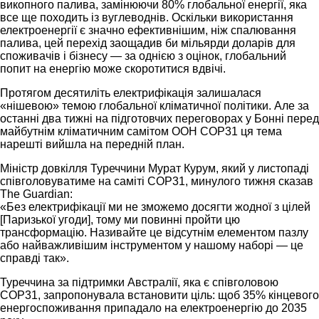
викопного палива, замінюючи 80% глобальної енергії, яка
все ще походить із вуглеводнів. Оскільки використання
електроенергії є значно ефективнішим, ніж спалювання
палива, цей перехід заощадив би мільярди доларів для
споживачів і бізнесу — за однією з оцінок, глобальний
попит на енергію може скоротитися вдвічі.
Протягом десятиліть електрифікація залишалася
«нішевою» темою глобальної кліматичної політики. Але за
останні два тижні на підготовчих переговорах у Бонні перед
майбутнім кліматичним самітом ООН COP31 ця тема
нарешті вийшла на передній план.
Міністр довкілля Туреччини Мурат Курум, який у листопаді
співголовуватиме на саміті COP31, минулого тижня сказав
The Guardian:
«Без електрифікації ми не зможемо досягти жодної з цілей
[Паризької угоди], тому ми повинні пройти цю
трансформацію. Називайте це відсутнім елементом пазлу
або найважливішим інструментом у нашому наборі — це
справді так».
Туреччина за підтримки Австралії, яка є співголовою
COP31, запропонувала встановити ціль: щоб 35% кінцевого
енергоспоживання припадало на електроенергію до 2035