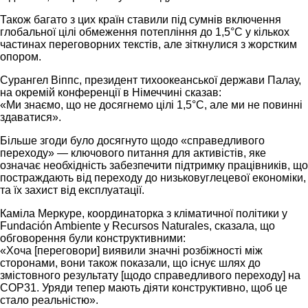
Також багато з цих країн ставили під сумнів включення
глобальної цілі обмеження потепління до 1,5°C у кількох
частинах переговорних текстів, але зіткнулися з жорстким
опором.
Сурангел Віппс, президент тихоокеанської держави Палау,
на окремій конференції в Німеччині сказав:
«Ми знаємо, що не досягнемо цілі 1,5°C, але ми не повинні
здаватися».
Більше згоди було досягнуто щодо «справедливого
переходу» — ключового питання для активістів, яке
означає необхідність забезпечити підтримку працівників, що
постраждають від переходу до низьковуглецевої економіки,
та їх захист від експлуатації.
Каміла Меркуре, координаторка з кліматичної політики у
Fundación Ambiente y Recursos Naturales, сказала, що
обговорення були конструктивними:
«Хоча [переговори] виявили значні розбіжності між
сторонами, вони також показали, що існує шлях до
змістовного результату [щодо справедливого переходу] на
COP31. Уряди тепер мають діяти конструктивно, щоб це
стало реальністю».