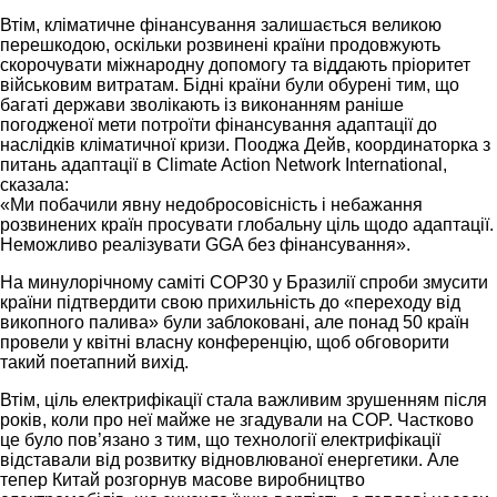
Втім, кліматичне фінансування залишається великою
перешкодою, оскільки розвинені країни продовжують
скорочувати міжнародну допомогу та віддають пріоритет
військовим витратам. Бідні країни були обурені тим, що
багаті держави зволікають із виконанням раніше
погодженої мети потроїти фінансування адаптації до
наслідків кліматичної кризи. Пооджа Дейв, координаторка з
питань адаптації в Climate Action Network International,
сказала:
«Ми побачили явну недобросовісність і небажання
розвинених країн просувати глобальну ціль щодо адаптації.
Неможливо реалізувати GGA без фінансування».
На минулорічному саміті COP30 у Бразилії спроби змусити
країни підтвердити свою прихильність до «переходу від
викопного палива» були заблоковані, але понад 50 країн
провели у квітні власну конференцію, щоб обговорити
такий поетапний вихід.
Втім, ціль електрифікації стала важливим зрушенням після
років, коли про неї майже не згадували на COP. Частково
це було пов’язано з тим, що технології електрифікації
відставали від розвитку відновлюваної енергетики. Але
тепер Китай розгорнув масове виробництво