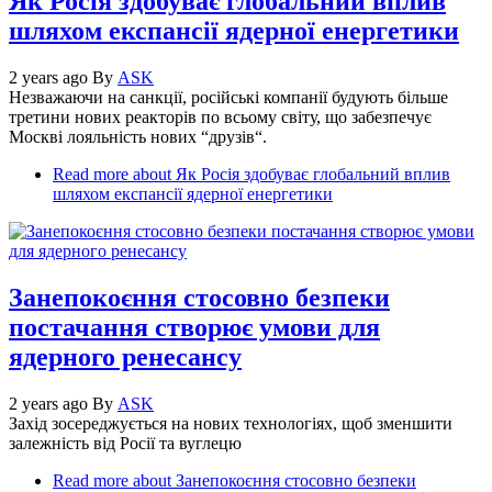
Як Росія здобуває глобальний вплив
шляхом експансії ядерної енергетики
2 years ago
By
ASK
Незважаючи на санкції, російські компанії будують більше
третини нових реакторів по всьому світу, що забезпечує
Москві лояльність нових “друзів“.
Read more
about Як Росія здобуває глобальний вплив
шляхом експансії ядерної енергетики
Занепокоєння стосовно безпеки
постачання створює умови для
ядерного ренесансу
2 years ago
By
ASK
Захід зосереджується на нових технологіях, щоб зменшити
залежність від Росії та вуглецю
Read more
about Занепокоєння стосовно безпеки