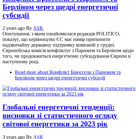
Берліном через щедрі енергетичні
субсидії
2 years ago
By
ASK
Опитування, з яким ознайомилася редакція POLITICO,
показує, що керівництво ЄС має намір припинити
надзвичайну державну підтримку компаній у грудні.
Європейська комісія конфліктує з Парижем та Берліном щодо
того, чи продовжиться енергетичне субсидування Європи в
наступному році.
Read more
about Конфлікт Брюсселя з Парижем та
Берліном через щедрі енергетичні субсидії
Глобальні енергетичні тенденції:
висновки зі статистичного огляду
світової енергетики за 2023 рік
3 years ago
By
ASK