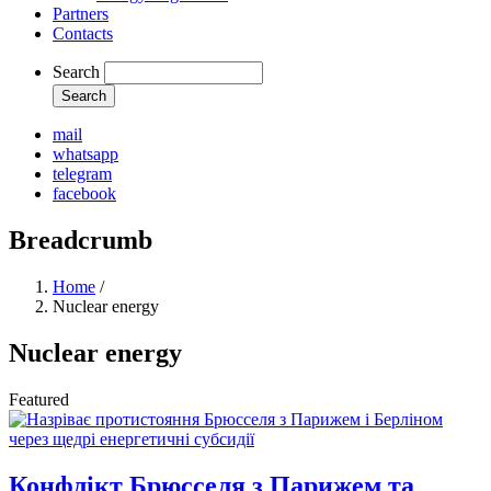
Partners
Contacts
Search
mail
whatsapp
telegram
facebook
Breadcrumb
Home
/
Nuclear energy
Nuclear energy
Featured
Конфлікт Брюсселя з Парижем та