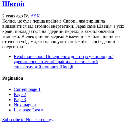
Швеції
2 years ago
By
ASK
Колись це була перша країна в Європі, яка вирішила
відмовитися від атомної енергетики. Зараз саме Швеція, з усіх
країн, покладається на ядерний перехід із захоплюючими
темпами. В електричній мережі Німеччина майже повністю
оточена сусідами, які нарощують потужніть своєї ядерної
енергетики.
Read more
about Повернення до статусу «провідної
ядерно-енергетичної країни» – величезний
енергетичний поворот Швеції
Pagination
Current page
1
Page
2
Page
3
Next page
››
Last page
Last »
Subscribe to Nuclear energy