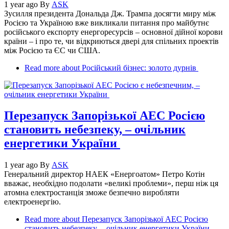
1 year ago
By
ASK
Зусилля президента Дональда Дж. Трампа досягти миру між
Росією та Україною вже викликали питання про майбутнє
російського експорту енергоресурсів – основної дійної корови
країни – і про те, чи відкриються двері для спільних проектів
між Росією та ЄС чи США.
Read more
about Російський бізнес: золото дурнів
Перезапуск Запорізької АЕС Росією
становить небезпеку, – очільник
енергетики України
1 year ago
By
ASK
Генеральний директор НАЕК «Енергоатом» Петро Котін
вважає, необхідно подолати «великі проблеми», перш ніж ця
атомна електростанція зможе безпечно виробляти
електроенергію.
Read more
about Перезапуск Запорізької АЕС Росією
становить небезпеку, – очільник енергетики України