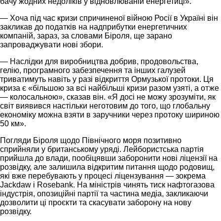
бачу жодних недоліків у відновлюваній енергетиці».
— Хоча під час кризи спричиненої війною Росії в Україні він
закликав до податків на надприбутки енергетичних
компаній, зараз, за словами Біроля, ще зарано
запроваджувати нові збори.
— Наслідки для виробництва добрив, продовольства,
гелію, програмного забезпечення та інших галузей
триватимуть навіть у разі відкриття Ормузької протоки. Ця
криза є «більшою за всі найбільші кризи разом узяті, а отже
— колосальною», сказав він. «Я досі не можу зрозуміти, як
світ виявився настільки неготовим до того, що глобальну
економіку можна взяти в заручники через протоку шириною
50 км».
Погляди Біроля щодо Північного моря позитивно
сприйняли у британському уряді. Лейбористська партія
прийшла до влади, пообіцявши заборонити нові ліцензії на
розвідку, але залишила відкритим питання щодо родовищ,
які вже перебувають у процесі ліцензування — зокрема
Jackdaw і Rosebank. На міністрів чинять тиск нафтогазова
індустрія, опозиційні партії та частина медіа, закликаючи
дозволити ці проєкти та скасувати заборону на нову
розвідку.