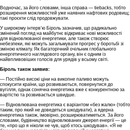
Водночас, за його словами, інша справа — tiebacks, тобто
розширення можливостей уже наявних нафтових родовищ;
такі проєкти слід продовжувати.
У широкому інтерв’ю Біроль зазначив, що радикально
змінений погляд на майбутнє відкриває нові можливості
для відновлюваної енергетики, але також створює
небезпеки, які можуть загальмувати прогрес у боротьбі зі
зміною клімату. Як багаторічний очільник глобального
енергетичного наглядового органу, він є одним із
найвпливовіших голосів для урядів у всьому світі.
Біроль також заявив:
— Постійно високі ціни на викопне паливо можуть
спокусити країни, що розвиваються, повернутися до
вугілля, однак сонячна енергетика вже є конкурентною за
вартістю та розвивається швидше.
— Відновлювана енергетика є варіантом «без жалю» (тобто
таким, про який не доведеться шкодувати), а ядерна
енергетика також, імовірно, розширюватиметься. За його
словами, будівництво відновлюваних джерел енергії — це
те, «про що я ніколи не чув, щоб хтось шкодував». «Я не