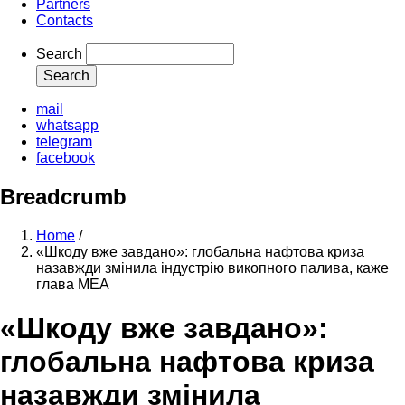
Partners
Contacts
Search
mail
whatsapp
telegram
facebook
Breadcrumb
Home
/
«Шкоду вже завдано»: глобальна нафтова криза
назавжди змінила індустрію викопного палива, каже
глава МЕА
«Шкоду вже завдано»:
глобальна нафтова криза
назавжди змінила