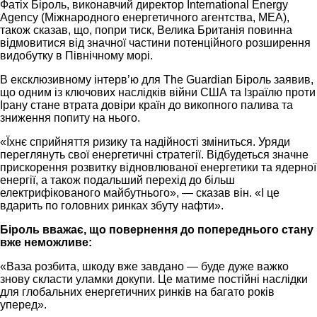
Фатіх Біроль, виконавчий директор International Energy
Agency (Міжнародного енергетичного агентства, МЕА),
також сказав, що, попри тиск, Велика Британія повинна
відмовитися від значної частини потенційного розширення
видобутку в Північному морі.
В ексклюзивному інтерв’ю для The Guardian Біроль заявив,
що одним із ключових наслідків війни США та Ізраїлю проти
Ірану стане втрата довіри країн до викопного палива та
зниження попиту на нього.
«Їхнє сприйняття ризику та надійності зміниться. Уряди
переглянуть свої енергетичні стратегії. Відбудеться значне
прискорення розвитку відновлюваної енергетики та ядерної
енергії, а також подальший перехід до більш
електрифікованого майбутнього», — сказав він. «І це
вдарить по головних ринках збуту нафти».
Біроль вважає, що повернення до попереднього стану
вже неможливе:
«Ваза розбита, шкоду вже завдано — буде дуже важко
знову скласти уламки докупи. Це матиме постійні наслідки
для глобальних енергетичних ринків на багато років
уперед».