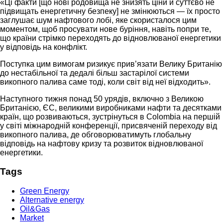
«Ці факти [що нові родовища не знизять ціни й суттєво не
підвищать енергетичну безпеку] не змінюються — їх просто
заглушає шум нафтового лобі, яке скористалося цим
моментом, щоб просувати нове буріння, навіть попри те,
що країни стрімко переходять до відновлюваної енергетики
у відповідь на конфлікт.
Поступка цим вимогам ризикує прив’язати Велику Британію
до нестабільної та дедалі більш застарілої системи
викопного палива саме тоді, коли світ від неї відходить».
Наступного тижня понад 50 урядів, включно з Великою
Британією, ЄС, великими виробниками нафти та десятками
країн, що розвиваються, зустрінуться в Colombia на першій
у світі міжнародній конференції, присвяченій переходу від
викопного палива, де обговорюватимуть глобальну
відповідь на нафтову кризу та розвиток відновлюваної
енергетики.
Tags
Green Energy
Alternative energy
Oil&Gas
Market