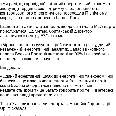
«Ми раді, що провідний світовий енергетичний економіст
знову підтвердив свою підтримку справедливого та
контрольованого енергетичного переходу в Північному
морі», — заявило джерело в Labour Party.
Експерти та активісти заявили, що до слів глави МЕА варто
прислухатися. Ед Метью, британський директор
аналітичного центру E3G, сказав:
«Біроль просто озвучує те, що бачить кожен розсудливий і
незалежний енергетичний аналітик. Запаси викопного
палива Великої Британії виснажені на 90% і не зроблять
нічого для зниження рахунків».
Він додав:
«Єдиний ефективний шлях до енергетичної та економічної
безпеки — це власна чиста енергія. Усі політичні партії
мали б зараз об’єднатися навколо цієї мети. Їхня
нездатність зробити це багато говорить про те, чиї інтереси
вони насправді представляють».
Тесса Хан, виконавча директорка кампанійної організації
Uplift, сказала: