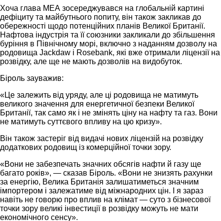
Хоча глава МЕА зосереджувався на глобальній картині
дефіциту та майбутнього попиту, він також закликав до
обережності щодо потенційних планів Великої Британії.
Нафтова індустрія та її союзники закликали до збільшення
буріння в Північному морі, включно з наданням дозволу на
родовища Jackdaw і Rosebank, які вже отримали ліцензії на
розвідку, але ще не мають дозволів на видобуток.
Біроль зауважив:
«Це залежить від уряду, але ці родовища не матимуть
великого значення для енергетичної безпеки Великої
Британії, так само як і не змінять ціну на нафту та газ. Вони
не матимуть суттєвого впливу на цю кризу».
Він також застеріг від видачі нових ліцензій на розвідку
додаткових родовищ із комерційної точки зору.
«Вони не забезпечать значних обсягів нафти й газу ще
багато років», — сказав Біроль. «Вони не знизять рахунки
за енергію, Велика Британія залишатиметься значним
імпортером і залежатиме від міжнародних цін. І я зараз
навіть не говорю про вплив на клімат — суто з бізнесової
точки зору великі інвестиції в розвідку можуть не мати
економічного сенсу».