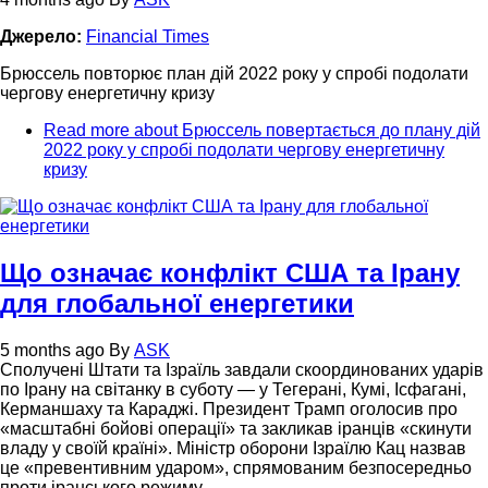
Джерело:
Financial Times
Брюссель повторює план дій 2022 року у спробі подолати
чергову енергетичну кризу
Read more
about Брюссель повертається до плану дій
2022 року у спробі подолати чергову енергетичну
кризу
Що означає конфлікт США та Ірану
для глобальної енергетики
5 months ago
By
ASK
Сполучені Штати та Ізраїль завдали скоординованих ударів
по Ірану на світанку в суботу — у Тегерані, Кумі, Ісфагані,
Керманшаху та Караджі. Президент Трамп оголосив про
«масштабні бойові операції» та закликав іранців «скинути
владу у своїй країні». Міністр оборони Ізраїлю Кац назвав
це «превентивним ударом», спрямованим безпосередньо
проти іранського режиму.