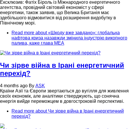
Ексклюзив: Фатіх Біроль із Міжнародного енергетичного
агентства, провідний світовий економіст у сфері
енергетики, також заявив, що Велика Британія має
здебільшого відмовитися від розширення видобутку в
Північному морі.
Read more
about «Шкоду вже завдано»: глобальна
нафтова криза назавжди змінила індустрію викопного
палива, каже глава МЕА
Чи зірве війна в Ірані енергетичний
перехід?
4 months ago
By
ASK
Країни Азії та Європи звертаються до вугілля для живлення
своїх економік, але аналітики стверджують, що сонячна
енергія вийде переможцем в довгостроковій перспективі.
Read more
about Чи зірве війна в Ірані енергетичний
перехід?