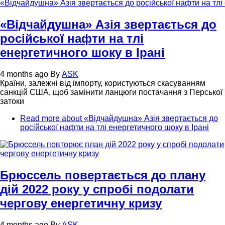
«Відчайдушна» Азія звертається до
російської нафти на тлі
енергетичного шоку в Ірані
4 months ago
By
ASK
Країни, залежні від імпорту, користуються скасуванням
санкцій США, щоб замінити ланцюги постачання з Перської
затоки
Read more
about «Відчайдушна» Азія звертається до
російської нафти на тлі енергетичного шоку в Ірані
Брюссель повертається до плану
дій 2022 року у спробі подолати
чергову енергетичну кризу
4 months ago
By
ASK