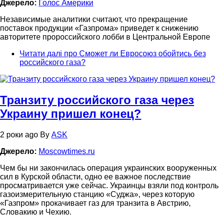
Джерело:
Голос Америки
Независимые аналитики считают, что прекращение
поставок продукции «Газпрома» приведет к снижению
авторитете пророссийского лобби в Центральной Европе
Читати далі
про Сможет ли Евросоюз обойтись без
российского газа?
Транзиту российского газа через
Украину пришел конец?
2 роки ago
By
ASK
Джерело:
Moscowtimes.ru
Чем бы ни закончилась операция украинских вооруженных
сил в Курской области, одно ее важное последствие
просматривается уже сейчас. Украинцы взяли под контроль
газоизмерительную станцию «Суджа», через которую
«Газпром» прокачивает газ для транзита в Австрию,
Словакию и Чехию.