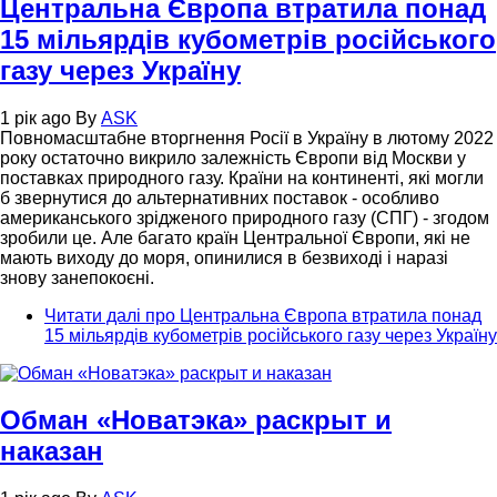
Центральна Європа втратила понад
15 мільярдів кубометрів російського
газу через Україну
1 рік ago
By
ASK
Повномасштабне вторгнення Росії в Україну в лютому 2022
року остаточно викрило залежність Європи від Москви у
поставках природного газу. Країни на континенті, які могли
б звернутися до альтернативних поставок - особливо
американського зрідженого природного газу (СПГ) - згодом
зробили це. Але багато країн Центральної Європи, які не
мають виходу до моря, опинилися в безвиході і наразі
знову занепокоєні.
Читати далі
про Центральна Європа втратила понад
15 мільярдів кубометрів російського газу через Україну
Обман «Новатэка» раскрыт и
наказан