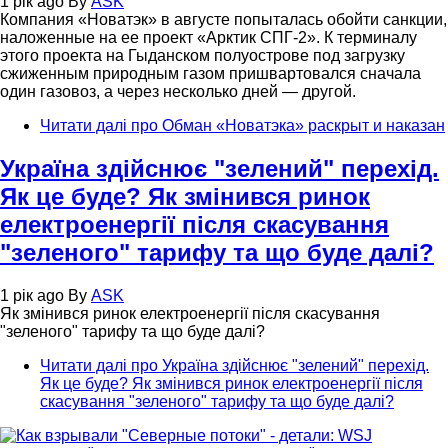
1 рік ago
By
ASK
Компания «Новатэк» в августе попыталась обойти санкции,
наложенные на ее проект «Арктик СПГ-2». К терминалу
этого проекта на Гыданском полуострове под загрузку
сжиженным природным газом пришвартовался сначала
один газовоз, а через несколько дней — другой.
Читати далі
про Обман «Новатэка» раскрыт и наказан
Україна здійснює "зелений" перехід.
Як це буде? Як змінився ринок
електроенергії після скасування
"зеленого" тарифу та що буде далі?
1 рік ago
By
ASK
Як змінився ринок електроенергії після скасування
"зеленого" тарифу та що буде далі?
Читати далі
про Україна здійснює "зелений" перехід.
Як це буде? Як змінився ринок електроенергії після
скасування "зеленого" тарифу та що буде далі?