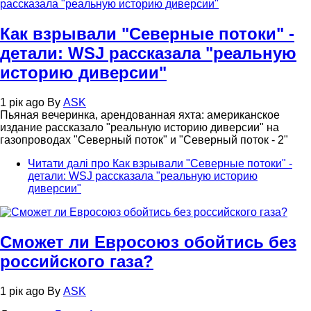
Как взрывали "Северные потоки" -
детали: WSJ рассказала "реальную
историю диверсии"
1 рік ago
By
ASK
Пьяная вечеринка, арендованная яхта: американское
издание рассказало "реальную историю диверсии" на
газопроводах "Северный поток" и "Северный поток - 2"
Читати далі
про Как взрывали "Северные потоки" -
детали: WSJ рассказала "реальную историю
диверсии"
Сможет ли Евросоюз обойтись без
российского газа?
1 рік ago
By
ASK