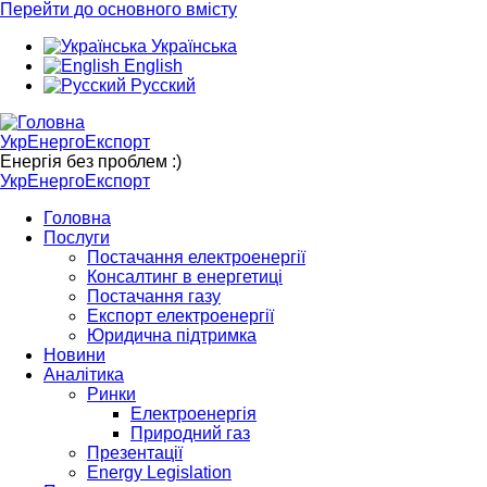
Перейти до основного вмісту
Українська
English
Русский
УкрЕнергоЕкспорт
Енергія без проблем :)
УкрЕнергоЕкспорт
Головна
Послуги
Постачання електроенергії
Консалтинг в енергетиці
Постачання газу
Експорт електроенергії
Юридична підтримка
Новини
Аналітика
Ринки
Електроенергія
Природний газ
Презентації
Energy Legislation