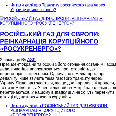
Читати далі
про Транзиту российского газа через
Украину пришел конец?
РОСІЙСЬКИЙ ГАЗ ДЛЯ ЄВРОПИ:
РЕІНКАРНАЦІЯ КОРУПЦІЙНОГО
«РОСУКРЕНЕРГО»?
2 роки ago
By
ASK
Президент України та особи з його оточення останнім часом
дедалі частіше висловлюються про готовність до
переговорів з агресором. Одночасно в медіа-просторі
дедалі гучніше звучить тема газового транзиту через
Україну. Якщо вам здається, що це два паралельні процеси,
то ви помиляєтесь. У неевклідовій геометрії паралельні лінії
перетинаються. У нашому випадку ці лінії хочуть перетнути
в точці під назвою «газова корупція».
Читати далі
про РОСІЙСЬКИЙ ГАЗ ДЛЯ ЄВРОПИ:
РЕІНКАРНАЦІЯ КОРУПЦІЙНОГО
«РОСУКРЕНЕРГО»?