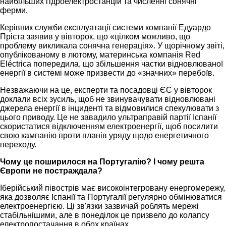
найбільших гідроелектростанцій та численні сонячні
ферми.
Керівник служби експлуатації системи компанії Едуардо
Прієта заявив у вівторок, що «цілком можливо, що
проблему викликала сонячна генерація». У щорічному звіті,
опублікованому в лютому, материнська компанія Red
Eléctrica попередила, що збільшення частки відновлюваної
енергії в системі може призвести до «значних» перебоїв.
Незважаючи на це, експерти та посадовці ЄС у вівторок
доклали всіх зусиль, щоб не звинувачувати відновлювані
джерела енергії в інциденті та відмовилися спекулювати з
цього приводу. Це не завадило ультраправій партії Іспанії
скористатися відключенням електроенергії, щоб посилити
свою кампанію проти планів уряду щодо енергетичного
переходу.
Чому це поширилося на Португалію? І чому решта
Європи не постраждала?
Іберійський півострів має високоінтегровану енергомережу,
яка дозволяє Іспанії та Португалії регулярно обмінюватися
електроенергією. Ці зв'язки зазвичай роблять мережі
стабільнішими, але в понеділок це призвело до колапсу
електропостачання в обох країнах.