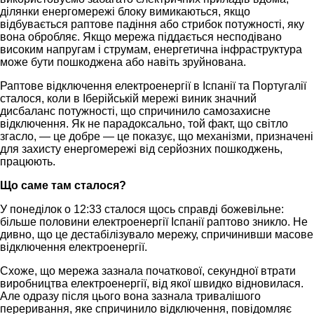
ділянки енергомережі блоку вимикаються, якщо
відбувається раптове падіння або стрибок потужності, яку
вона обробляє. Якщо мережа піддається несподівано
високим напругам і струмам, енергетична інфраструктура
може бути пошкоджена або навіть зруйнована.
Раптове відключення електроенергії в Іспанії та Португалії
сталося, коли в Іберійській мережі виник значний
дисбаланс потужності, що спричинило самозахисне
відключення. Як не парадоксально, той факт, що світло
згасло, — це добре — це показує, що механізми, призначені
для захисту енергомережі від серйозних пошкоджень,
працюють.
Що саме там сталося?
У понеділок о 12:33 сталося щось справді божевільне:
більше половини електроенергії Іспанії раптово зникло. Не
дивно, що це дестабілізувало мережу, спричинивши масове
відключення електроенергії.
Схоже, що мережа зазнала початкової, секундної втрати
виробництва електроенергії, від якої швидко відновилася.
Але одразу після цього вона зазнала тривалішого
переривання, яке спричинило відключення, повідомляє