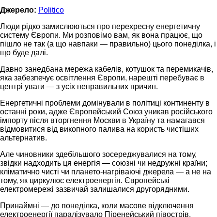
Джерело:
Politico
Люди рідко замислюються про перехресну енергетичну
систему Європи. Ми розповімо вам, як вона працює, що
пішло не так (а що навпаки — правильно) цього понеділка, і
що буде далі.
Давно занедбана мережа кабелів, котушок та перемикачів,
яка забезпечує освітлення Європи, нарешті перебуває в
центрі уваги — з усіх неправильних причин.
Енергетичні проблеми домінували в політиці континенту в
останні роки, адже Європейський Союз уникав російського
імпорту після вторгнення Москви в Україну та намагався
відмовитися від викопного палива на користь чистіших
альтернатив.
Але чиновники здебільшого зосереджувалися на тому,
звідки надходить ця енергія — союзні чи недружні країни;
кліматично чисті чи плането-нагріваючі джерела — а не на
тому, як циркулює електроенергія. Європейські
електромережі зазвичай залишалися другорядними.
Принаймні — до понеділка, коли масове відключення
електроенергії паралізувало Піренейський півострів,