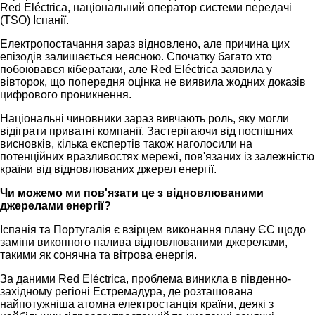
Red Eléctrica, національний оператор системи передачі
(TSO) Іспанії.
Електропостачання зараз відновлено, але причина цих
епізодів залишається неясною. Спочатку багато хто
побоювався кібератаки, але Red Eléctrica заявила у
вівторок, що попередня оцінка не виявила жодних доказів
цифрового проникнення.
Національні чиновники зараз вивчають роль, яку могли
відіграти приватні компанії. Застерігаючи від поспішних
висновків, кілька експертів також наголосили на
потенційних вразливостях мережі, пов'язаних із залежністю
країни від відновлюваних джерел енергії.
Чи можемо ми пов'язати це з відновлюваними
джерелами енергії?
Іспанія та Португалія є взірцем виконання плану ЄС щодо
заміни викопного палива відновлюваними джерелами,
такими як сонячна та вітрова енергія.
За даними Red Eléctrica, проблема виникла в південно-
західному регіоні Естремадура, де розташована
найпотужніша атомна електростанція країни, деякі з