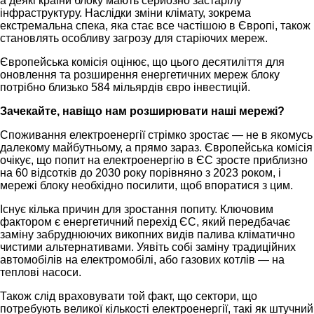
а деякі країни блоку мають серйозно застарілу
інфраструктуру. Наслідки зміни клімату, зокрема
екстремальна спека, яка стає все частішою в Європі, також
становлять особливу загрозу для старіючих мереж.
Європейська комісія оцінює, що цього десятиліття для
оновлення та розширення енергетичних мереж блоку
потрібно близько 584 мільярдів євро інвестицій.
Зачекайте, навіщо нам розширювати наші мережі?
Споживання електроенергії стрімко зростає — не в якомусь
далекому майбутньому, а прямо зараз. Європейська комісія
очікує, що попит на електроенергію в ЄС зросте приблизно
на 60 відсотків до 2030 року порівняно з 2023 роком, і
мережі блоку необхідно посилити, щоб впоратися з цим.
Існує кілька причин для зростання попиту. Ключовим
фактором є енергетичний перехід ЄС, який передбачає
заміну забруднюючих викопних видів палива кліматично
чистими альтернативами. Уявіть собі заміну традиційних
автомобілів на електромобілі, або газових котлів — на
теплові насоси.
Також слід враховувати той факт, що сектори, що
потребують великої кількості електроенергії, такі як штучний