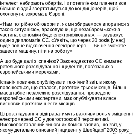
інтелект, набирають обертів. І з потеплінням планети все
більше людей звертатимуться до кондиціонерів, щоб
охолонути, зокрема в Європі.
«Нам потрібно обговорити, як ми збираємося впоратися з
такою ситуацією», враховуючи, що незабаром «кожна
частина економіки буде електрифікована», — зауважує
один з дипломатів ЄС. «Уявіть, що через 20 років [у нас]
буде повне відключення електроенергії… Ви не зможете
завести машину, піти на роботу».
А що буде далі з Іспанією? Законодавство ЄС вимагає
ретельного розслідування інцидентів, пов’язаних з
європейськими мережами.
Іспанія повинна опублікувати технічний звіт, в якому
пояснюється, що сталося, протягом трьох місяців. Більш
масштабне незалежне розслідування, проведене
європейськими експертами, має опублікувати власні
висновки протягом шести місяців.
Ці розслідування відіграватимуть важливу роль у зміцненні
електромережі ЄС у довгостроковій перспективі.
Високопоставлений чиновник Комісії заявив, що звіт, у
якому детально описаний інцидент у Швейцарії 2003 року,