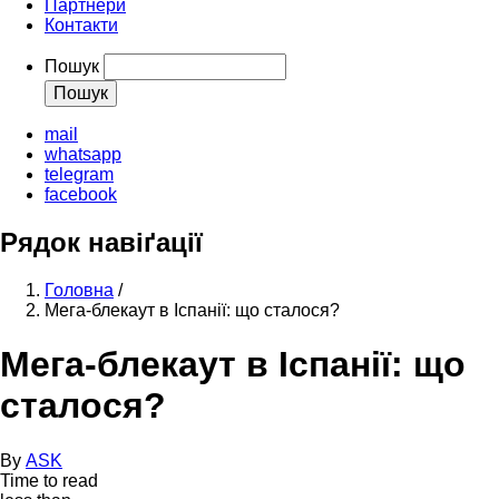
Партнери
Контакти
Пошук
mail
whatsapp
telegram
facebook
Рядок навіґації
Головна
/
Мега-блекаут в Іспанії: що сталося?
Мега-блекаут в Іспанії: що
сталося?
By
ASK
Time to read