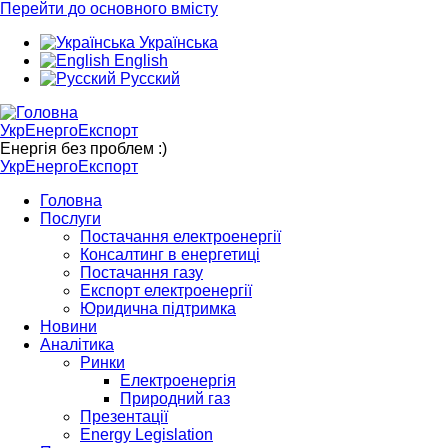
Перейти до основного вмісту
Українська
English
Русский
УкрЕнергоЕкспорт
Енергія без проблем :)
УкрЕнергоЕкспорт
Головна
Послуги
Постачання електроенергії
Консалтинг в енергетиці
Постачання газу
Експорт електроенергії
Юридична підтримка
Новини
Аналітика
Ринки
Електроенергія
Природний газ
Презентації
Energy Legislation