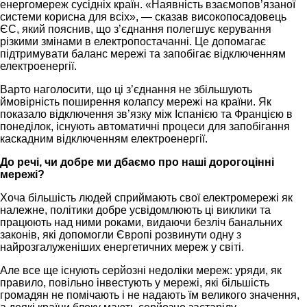
енергомереж сусідніх країн. «Наявність взаємопов’язаної
системи корисна для всіх», — сказав високопосадовець
ЄС, який пояснив, що з’єднання полегшує керування
різкими змінами в електропостачанні. Це допомагає
підтримувати баланс мережі та запобігає відключенням
електроенергії.
Варто наголосити, що ці з’єднання не збільшують
ймовірність поширення колапсу мережі на країни. Як
показало відключення зв’язку між Іспанією та Францією в
понеділок, існують автоматичні процеси для запобігання
каскадним відключенням електроенергії.
До речі, чи добре ми дбаємо про наші дорогоцінні
мережі?
Хоча більшість людей сприймають свої електромережі як
належне, політики добре усвідомлюють ці виклики та
працюють над ними роками, видаючи безліч банальних
законів, які допомогли Європі розвинути одну з
найрозгалуженіших енергетичних мереж у світі.
Але все ще існують серйозні недоліки мереж: уряди, як
правило, повільно інвестують у мережі, які більшість
громадян не помічають і не надають їм великого значення,