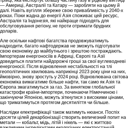
трійці, яка експортує більшу частину газу в рідкому вигляді
— Америці, Австралії та Катару — заробляти на цьому й
далі. Навіть вугілля збереже свою привабливість у 2040-х
роках. Поки жадна до енергії Азія споживає цей ресурс,
Австралія та Індонезія, які найкраще підходять для
обслуговування регіону, не проти отримати брудних
доларів.
Але оскільки нафтові багатства продовжуватимуть
надходити, багато нафтодержав не зможуть підготувати
свою економіку до майбутнього і зрештою постраждають.
Імпортерам енергоносіїв в Африці, Європі та Азії
доведеться платити найдорожчі гроші за свої вуглеводневі
енергоносії. Після відновлення нестабільності на тлі
геополітичних хвилювань наприкінці 2023 року ціни на них,
ймовірно, знову зростуть у 2024 році. Відновлювана світова
економіка вимагатиме більше нафти, так само як Азія та
Європа змагатимуться за газ. За винятком глобальної
катастрофи країни-імпортери, починаючи Німеччиною і
закінчуючи Японією, можуть зіткнутися з високими цінами,
що триматимуться протягом десятиліття чи більше.
Наслідки електрифікації також матимуть нюанси. Поспіх
досягти цілей декарбонізації створить величезний попит на
метали — кобальт, мідь, літій і нікель — які є життєво
важливими інгредієнтами екологічних електростанцій,