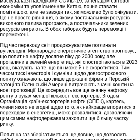
маскувалася наслідками COVID-19, занепадом світової
економіки та уповільненням Китаю, почне ставати
помітнішою, але не завжди так, як можливо було очікувати.
Це не просте рівняння, в якому постачальники ресурсів
викопного палива програють, а постачальники зелених
ресурсів виграють. В обох таборах будуть переможці і
переможені.
Під час переходу світ продовжуватиме поглинати
вуглеводні. Міжнародне енергетичне агентство прогнозує,
що попит на нафту досягне піку до 2030 року, але
прогалини в зеленій енергетиці, які спостерігаються в 2023
році, вказують на те, що він може й не скоротитися. Тим
часом тиск інвесторів і сумніви щодо довгострокового
попиту означають, що лише державні фірми в Перській
затоці та Латинській Америці витрачають значні кошти на
нові пропозиції. Це зосередить все ще значну нафтову
ренту в руках меншої кількості експортерів. Згодом
Організація країн-експортерів нафти (ОПЕК), картель,
члени якого не згодні щодо того, як найкраще впоратися з
переходом в енергетиці, може розвалитися, дозволяючи
цим самим нафтодержавам захопити ще більшу частку
ринку.
Попит на газ зберігатиметься ще довше, що дозволить