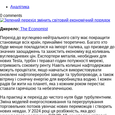
Аналітика
0 comments
Джерело:
The Economist
Перехід до вуглецево-нейтрального світу має покращити
становище всіх країн, принаймні теоретично. Багато хто
буде менше покладатися на імпорт палива, що призведе до
значних заощаджень та захистить економіку від коливань
вуглеводневих цін. Експортери металів, необхідних для
нових Tesla, турбін і терават-годин потужності мережі,
отримають соковиту ренту. Навіть колишні нафтодержави
можуть процвітати, якщо навчаться використовувати
оновлені нафтопереробні заводи та трубопроводи, а також
вітряну і сонячну енергію для виробництва водню. І кожен
радів би жити на планеті, яка з кожним роком перестає
ставати гарячішою та небезпечнішою.
На практиці ж перехід до чистого нуля буде турбулентним.
Зміна моделей енергоспоживання та перегрупування
торговельних потоків увінчає нових переможців і створить
нових невдах. У 2024 році ця розбіжність, яка досі