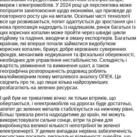
мереж і електромобілів. У 2024 році ця перспектива може
погіршити занепокоєння щодо економіки, що призведе до
повторного росту цін на метали. Оскільки чисті технології
все ще розвиваються, попит адаптується до зростання цін і
нова пропозиція надходить із надлишком, ринок багатьох із
цих корисних копалин може пройти через швидкі цикли
підйому та падіння, вводячи в оману експортерів. Багатьом
країнам, які вперше почали займатися видобутком
корисних копалин, бракує добре керованих суверенних
фондів, механізмів хеджування та фіскальної обережності,
необхідних для управління нестабільністю. Складність і
вартість увімкнення та вимкнення шахт, а також
географічна розпорошеність родовищ роблять
малоймовірним появу металевого аналогу ОПЕК. Це
свідчить про те, що лише кілька найрозумніших
розбагатіють на зелених ресурсах.
І цей бум не триватиме вічно: як тільки вітряків, що
обертаються, і електромобілів на дорогах буде достатньо,
апетит до зелених металів стабілізується на нижчому рівні.
Більш тривала рента надходитиме до країн, які можуть
використовувати сильне сонце, вітри та річки для
виробництва великої кількості непотрібної їм зеленої
електроенергії. У деяких випадках нерівна забезпеченість
ресурсами посилить регіональні відмінності: очікуйте, що