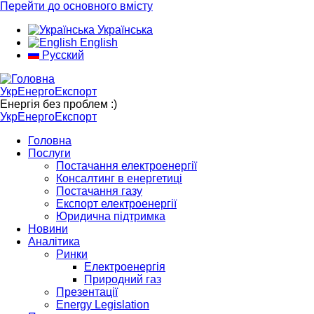
Перейти до основного вмісту
Українська
English
Русский
УкрЕнергоЕкспорт
Енергія без проблем :)
УкрЕнергоЕкспорт
Головна
Послуги
Постачання електроенергії
Консалтинг в енергетиці
Постачання газу
Експорт електроенергії
Юридична підтримка
Новини
Аналітика
Ринки
Електроенергія
Природний газ
Презентації
Energy Legislation