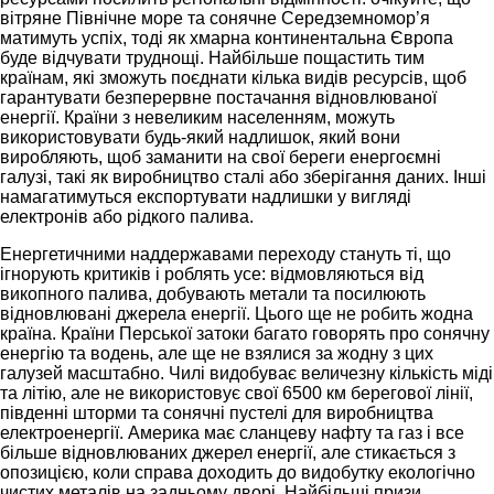
вітряне Північне море та сонячне Середземномор’я
матимуть успіх, тоді як хмарна континентальна Європа
буде відчувати труднощі. Найбільше пощастить тим
країнам, які зможуть поєднати кілька видів ресурсів, щоб
гарантувати безперервне постачання відновлюваної
енергії. Країни з невеликим населенням, можуть
використовувати будь-який надлишок, який вони
виробляють, щоб заманити на свої береги енергоємні
галузі, такі як виробництво сталі або зберігання даних. Інші
намагатимуться експортувати надлишки у вигляді
електронів або рідкого палива.
Енергетичними наддержавами переходу стануть ті, що
ігнорують критиків і роблять усе: відмовляються від
викопного палива, добувають метали та посилюють
відновлювані джерела енергії. Цього ще не робить жодна
країна. Країни Перської затоки багато говорять про сонячну
енергію та водень, але ще не взялися за жодну з цих
галузей масштабно. Чилі видобуває величезну кількість міді
та літію, але не використовує свої 6500 км берегової лінії,
південні шторми та сонячні пустелі для виробництва
електроенергії. Америка має сланцеву нафту та газ і все
більше відновлюваних джерел енергії, але стикається з
опозицією, коли справа доходить до видобутку екологічно
чистих металів на задньому дворі. Найбільші призи