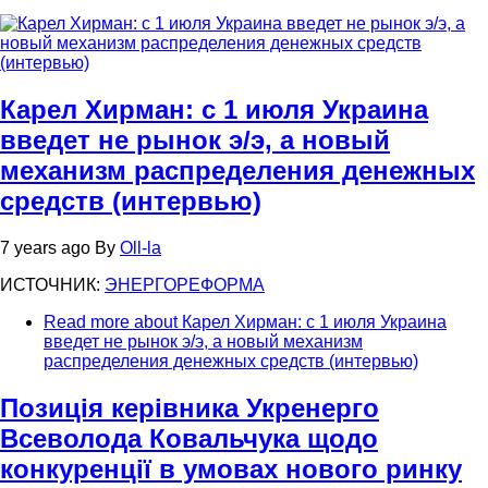
Карел Хирман: с 1 июля Украина
введет не рынок э/э, а новый
механизм распределения денежных
средств (интервью)
7 years ago
By
Oll-la
ИСТОЧНИК:
ЭНЕРГОРЕФОРМА
Read more
about Карел Хирман: с 1 июля Украина
введет не рынок э/э, а новый механизм
распределения денежных средств (интервью)
Позиція керівника Укренерго
Всеволода Ковальчука щодо
конкуренції в умовах нового ринку