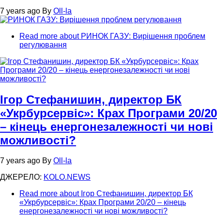
7 years ago
By
Oll-la
Read more
about РИНОК ГАЗУ: Вирішення проблем
регулювання
Ігор Стефанишин, директор БК
«Укрбурсервіс»: Крах Програми 20/20
– кінець енергонезалежності чи нові
можливості?
7 years ago
By
Oll-la
ДЖЕРЕЛО:
KOLO.NEWS
Read more
about Ігор Стефанишин, директор БК
«Укрбурсервіс»: Крах Програми 20/20 – кінець
енергонезалежності чи нові можливості?