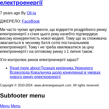
електроенергії
7 years ago
By
Oll-la
ДЖЕРЕЛО:
FaceBook
Ми часто чуємо аргументи, що відкриття роздрібного ринку
електроенергії з січня цього року начебто підтверджує
високу конкурентність нової моделі. Тому що за споживача
змагаються в чесному батлі сотні постачальників
електроенергії. Тому і не треба хвилюватися за ціну
електроенергії і на оптовому ринку з 1 липня також.
Хто контролює ринок електроенергії зараз?
Read more
about Позиція керівника Укренерго
Всеволода Ковальчука щодо конкуренції в умовах
нового ринку електроенергії
Copyright © 2010-2024. www.ukrenergoexport.com. All rights reserved.
Subfooter menu
Menu
Menu