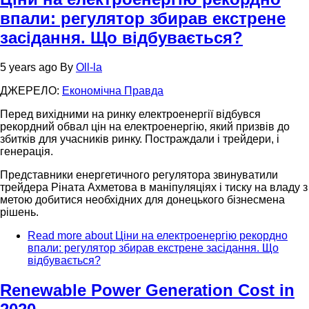
впали: регулятор збирав екстрене
засідання. Що відбувається?
5 years ago
By
Oll-la
ДЖЕРЕЛО:
Економічна Правда
Перед вихідними на ринку електроенергії відбувся
рекордний обвал цін на електроенергію, який призвів до
збитків для учасників ринку. Постраждали і трейдери, і
генерація.
Представники енергетичного регулятора звинуватили
трейдера Ріната Ахметова в маніпуляціях і тиску на владу з
метою добитися необхідних для донецького бізнесмена
рішень.
Read more
about Ціни на електроенергію рекордно
впали: регулятор збирав екстрене засідання. Що
відбувається?
Renewable Power Generation Cost in