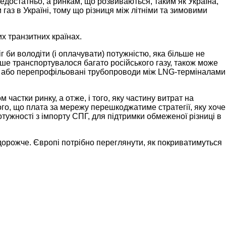
недостатньо, а ринкам, що розвиваються, таким як Україна,
газ в Україні, тому що різниця між літніми та зимовими
их транзитних країнах.
 би володіти (і оплачувати) потужністю, яка більше не
іше транспортувалося багато російського газу, також може
ові або перепрофільовані трубопроводи між LNG-терміналами
астки ринку, а отже, і того, яку частину витрат на
го, що плата за мережу перешкоджатиме стратегії, яку хоче
ужності з імпорту СПГ, для підтримки обмеженої різниці в
.
дорожче. Європі потрібно переглянути, як покриватимуться