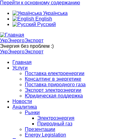
Перейти к основному содержанию
Українська
English
Русский
УкрЭнергоЭкспорт
Энергия без проблем :)
УкрЭнергоЭкспорт
Главная
Услуги
Поставка електроенергии
Консалтинг в энергетике
Поставка природного газа
Экспорт электроэнергии
Юридическая поддержка
Новости
Аналитика
Рынки
Электроэнергия
Природный газ
Презентации
Energy Legislation