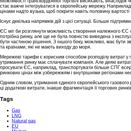
Можливості транскордонної торгівлі висихають, внаслідок чо
стає важче інтегруватися в європейську мережу. Наприклад, 
цінами надто вузька, щоб покрити навіть половину вартості 
Існує декілька напрямків дій з цієї ситуації. Більше підтр
ЄС міг би розглянути можливість створення належного ЄС «п
потрібна ринку, але ще не була повністю виведена з експлу
бути частиною рішення. З іншого боку, можливо, має бути 
та країнами, які не мають виходу до моря.
Мережеві тарифи є корисним способом розподілу витрат у га
утримання ринку має сплачувати компанія. Але деякі витра
просувати ЄС, наприклад, транспортувати більше СПГ всере
ринкових цінах між узбережжям і внутрішніми регіонами нео
Одним словом, утримання єдиного європейського газового ри
ці додаткові витрати, інакше фрагментація її торгових рин
Tags
Gas
LNG
Natural gas
EU