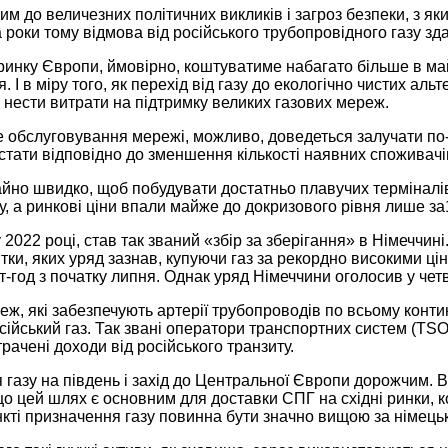
м до величезних політичних викликів і загроз безпеки, з як
два роки тому відмова від російського трубопровідного газу
 ринку Європи, ймовірно, коштуватиме набагато більше в м
 в міру того, як перехід від газу до екологічно чистих альт
 нести витрати на підтримку великих газових мереж.
не обслуговування мережі, можливо, доведеться залучати по
тати відповідно до зменшення кількості наявних споживачів,
айно швидко, щоб побудувати достатньо плавучих терміналів 
у, а ринкові ціни впали майже до докризового рівня лише за
022 році, став так званий «збір за зберігання» в Німеччині
итки, яких уряд зазнав, купуючи газ за рекордно високими ц
Вт-год з початку липня. Однак уряд Німеччини оголосив у чет
, які забезпечують артерії трубопроводів по всьому контин
осійський газ. Так звані оператори транспортних систем (TSO
рачені доходи від російського транзиту.
я газу на південь і захід до Центральної Європи дорожчим
що цей шлях є основним для доставки СПГ на східні ринки, 
нкті призначення газу повинна бути значно вищою за німецьк