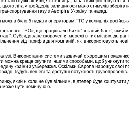
го такі гнучкі активи, як сховища, зараз використовуються 
цього літа у трейдерів залишилося мало стимулів зберігати 
транспортування газу з Австрії в Україну та назад.
имки можна було б надати операторам ГТС у колишніх російськ
оганого TSO», що працювало би як “поганий банк”, який міг
атації. Субсидоване скорочення мережі в тих місцях, де ран
звільнення від тарифів для компаній, які використовують н
лузі. Використання системи зазвичай є хорошим показником ч
ти можна краще окупити іншими способами, щоб уникнути то
дину країни з узбережжя. Оскільки Європа нарощує свої пот
бхідні будуть дешеві та доступні потужності трубопроводів
нку, який ніколи не був вільним, відтепер буде коштувати 
ків може бути неминучою.