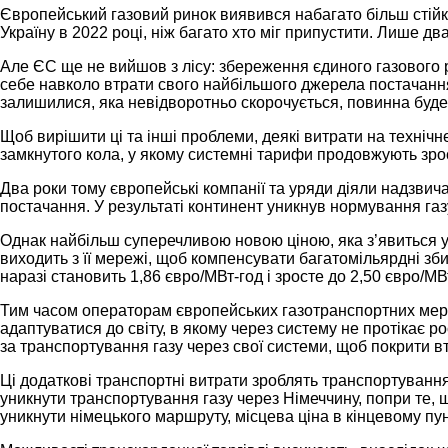
Європейський газовий ринок виявився набагато більш стійки
Україну в 2022 році, ніж багато хто міг припустити. Лише 
Але ЄС ще не вийшов з лісу: збереження єдиного газового
себе навколо втрати свого найбільшого джерела постачання. І
залишилися, яка невідворотньо скорочується, повинна буде
Щоб вирішити ці та інші проблеми, деякі витрати на техніч
замкнутого кола, у якому системні тарифи продовжують зрос
Два роки тому європейські компанії та уряди діяли надзвич
постачання. У результаті континент уникнув нормування газ
Однак найбільш суперечливою новою ціною, яка з’явиться у 2
виходить з її мережі, щоб компенсувати багатомільярдні зб
наразі становить 1,86 євро/МВт-год і зросте до 2,50 євро/М
Тим часом операторам європейських газотранспортних мереж
адаптуватися до світу, в якому через систему не протікає р
за транспортування газу через свої системи, щоб покрити вт
Ці додаткові транспортні витрати зроблять транспортуванн
уникнути транспортування газу через Німеччину, попри те, 
уникнути німецького маршруту, місцева ціна в кінцевому пу