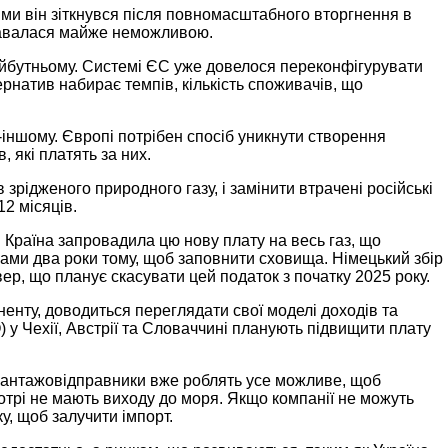
ими він зіткнувся після повномасштабного вторгнення в
 здавалася майже неможливою.
айбутньому. Системі ЄС уже довелося переконфігурувати
ернатив набирає темпів, кількість споживачів, що
-іншому. Європі потрібен спосіб уникнути створення
 які платять за них.
зрідженого природного газу, і замінити втрачені російські
12 місяців.
. Країна запровадила цю нову плату на весь газ, що
інами два роки тому, щоб заповнити сховища. Німецький збір
вер, що планує скасувати цей податок з початку 2025 року.
енту, доводиться переглядати свої моделі доходів та
) у Чехії, Австрії та Словаччині планують підвищити плату
. Вантажовідправники вже роблять усе можливе, щоб
котрі не мають виходу до моря. Якщо компанії не можуть
у, щоб залучити імпорт.