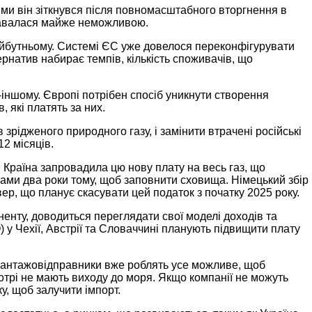
ими він зіткнувся після повномасштабного вторгнення в
 здавалася майже неможливою.
айбутньому. Системі ЄС уже довелося переконфігурувати
ернатив набирає темпів, кількість споживачів, що
-іншому. Європі потрібен спосіб уникнути створення
 які платять за них.
зрідженого природного газу, і замінити втрачені російські
12 місяців.
. Країна запровадила цю нову плату на весь газ, що
інами два роки тому, щоб заповнити сховища. Німецький збір
вер, що планує скасувати цей податок з початку 2025 року.
енту, доводиться переглядати свої моделі доходів та
) у Чехії, Австрії та Словаччині планують підвищити плату
. Вантажовідправники вже роблять усе можливе, щоб
котрі не мають виходу до моря. Якщо компанії не можуть
у, щоб залучити імпорт.