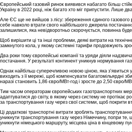
Європейський газовий ринок виявився набагато більш стійки
Україну в 2022 році, ніж багато хто міг припустити. Лише 
Але ЄС ще не вийшов з лісу: збереження єдиного газового
себе навколо втрати свого найбільшого джерела постачання. І
залишилися, яка невідворотньо скорочується, повинна буде
Щоб вирішити ці та інші проблеми, деякі витрати на техніч
замкнутого кола, у якому системні тарифи продовжують зрос
Два роки тому європейські компанії та уряди діяли надзвич
постачання. У результаті континент уникнув нормування газ
Однак найбільш суперечливою новою ціною, яка з’явиться у 2
виходить з її мережі, щоб компенсувати багатомільярдні зб
наразі становить 1,86 євро/МВт-год і зросте до 2,50 євро/М
Тим часом операторам європейських газотранспортних мереж
адаптуватися до світу, в якому через систему не протікає р
за транспортування газу через свої системи, щоб покрити вт
Ці додаткові транспортні витрати зроблять транспортуванн
уникнути транспортування газу через Німеччину, попри те, 
уникнути німецького маршруту, місцева ціна в кінцевому пу