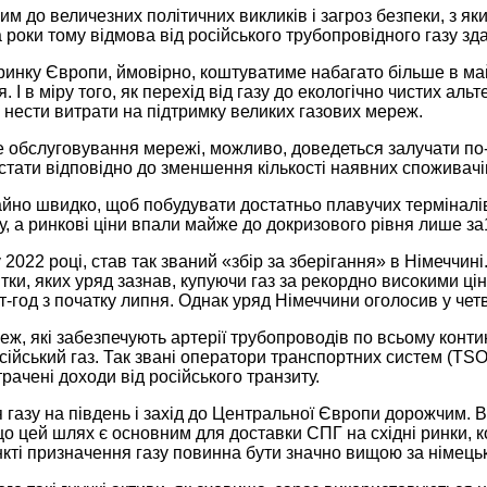
м до величезних політичних викликів і загроз безпеки, з як
два роки тому відмова від російського трубопровідного газу
 ринку Європи, ймовірно, коштуватиме набагато більше в м
 в міру того, як перехід від газу до екологічно чистих альт
 нести витрати на підтримку великих газових мереж.
не обслуговування мережі, можливо, доведеться залучати по
тати відповідно до зменшення кількості наявних споживачів,
айно швидко, щоб побудувати достатньо плавучих терміналів 
у, а ринкові ціни впали майже до докризового рівня лише за
022 році, став так званий «збір за зберігання» в Німеччині
итки, яких уряд зазнав, купуючи газ за рекордно високими ц
Вт-год з початку липня. Однак уряд Німеччини оголосив у чет
, які забезпечують артерії трубопроводів по всьому контин
осійський газ. Так звані оператори транспортних систем (TSO
рачені доходи від російського транзиту.
я газу на південь і захід до Центральної Європи дорожчим
що цей шлях є основним для доставки СПГ на східні ринки, 
нкті призначення газу повинна бути значно вищою за німецьк