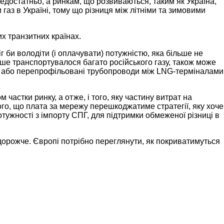
недостатньо, а ринкам, що розвиваються, таким як Україна,
газ в Україні, тому що різниця між літніми та зимовими
их транзитних країнах.
 би володіти (і оплачувати) потужністю, яка більше не
іше транспортувалося багато російського газу, також може
ові або перепрофільовані трубопроводи між LNG-терміналами
астки ринку, а отже, і того, яку частину витрат на
го, що плата за мережу перешкоджатиме стратегії, яку хоче
ужності з імпорту СПГ, для підтримки обмеженої різниці в
.
дорожче. Європі потрібно переглянути, як покриватимуться