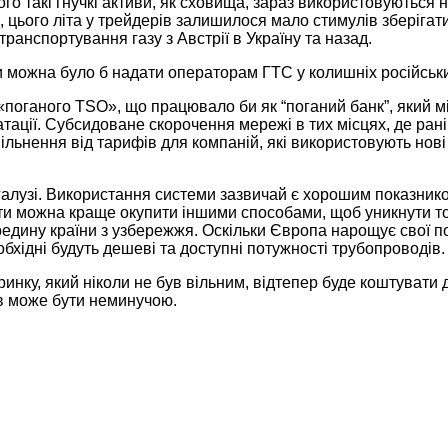
го такі гнучкі активи, як сховища, зараз використовуються 
цього літа у трейдерів залишилося мало стимулів зберігати 
транспортування газу з Австрії в Україну та назад.
имки можна було б надати операторам ГТС у колишніх російськ
оганого TSO», що працювало би як “поганий банк”, який міг
атації. Субсидоване скорочення мережі в тих місцях, де ран
звільнення від тарифів для компаній, які використовують н
лузі. Використання системи зазвичай є хорошим показником ч
ти можна краще окупити іншими способами, щоб уникнути то
дину країни з узбережжя. Оскільки Європа нарощує свої пот
бхідні будуть дешеві та доступні потужності трубопроводів
нку, який ніколи не був вільним, відтепер буде коштувати 
ків може бути неминучою.