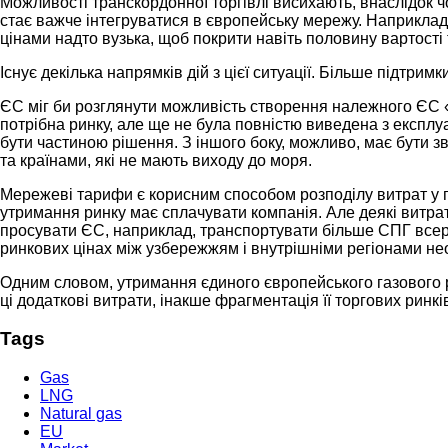
Можливості транскордонної торгівлі висихають, внаслідок чо
стає важче інтегруватися в європейську мережу. Наприклад, 
цінами надто вузька, щоб покрити навіть половину вартості 
Існує декілька напрямків дій з цієї ситуації. Більше підтр
ЄС міг би розглянути можливість створення належного ЄС «п
потрібна ринку, але ще не була повністю виведена з експлу
бути частиною рішення. З іншого боку, можливо, має бути 
та країнами, які не мають виходу до моря.
Мережеві тарифи є корисним способом розподілу витрат у га
утримання ринку має сплачувати компанія. Але деякі витра
просувати ЄС, наприклад, транспортувати більше СПГ всере
ринкових цінах між узбережжям і внутрішніми регіонами нео
Одним словом, утримання єдиного європейського газового ри
ці додаткові витрати, інакше фрагментація її торгових рин
Tags
Gas
LNG
Natural gas
EU