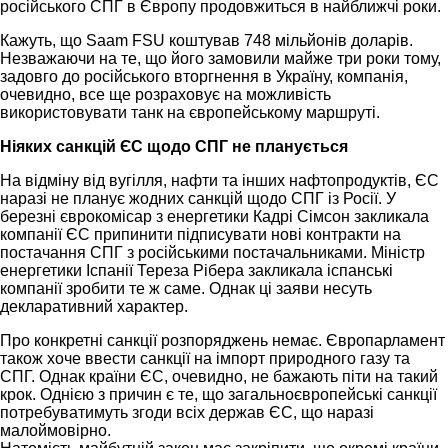
російського СПГ в Європу продовжиться в найближчі роки.
Кажуть, що Saam FSU коштував 748 мільйонів доларів.
Незважаючи на те, що його замовили майже три роки тому,
задовго до російського вторгнення в Україну, компанія,
очевидно, все ще розраховує на можливість
використовувати танк на європейському маршруті.
Ніяких санкцій ЄС щодо СПГ не планується
На відміну від вугілля, нафти та інших нафтопродуктів, ЄС
наразі не планує жодних санкцій щодо СПГ із Росії. У
березні єврокомісар з енергетики Кадрі Сімсон закликала
компанії ЄС припинити підписувати нові контракти на
постачання СПГ з російськими постачальниками. Міністр
енергетики Іспанії Тереза Рібера закликала іспанські
компанії зробити те ж саме. Однак ці заяви несуть
декларативний характер.
Про конкретні санкції розпоряджень немає. Європарламент
також хоче ввести санкції на імпорт природного газу та
СПГ. Однак країни ЄС, очевидно, не бажають піти на такий
крок. Однією з причин є те, що загальноєвропейські санкції
потребуватимуть згоди всіх держав ЄС, що наразі
малоймовірно.