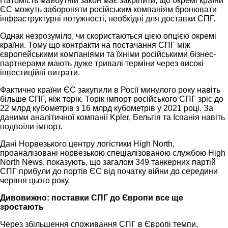
Натомість майбутній закон має закріпити, що окремі країни
ЄС можуть забороняти російським компаніям бронювати
інфраструктурні потужності, необхідні для доставки СПГ.
Однак незрозуміло, чи скористаються цією опцією окремі
країни. Тому що контракти на постачання СПГ між
європейськими компаніями та їхніми російськими бізнес-
партнерами мають дуже тривалі терміни через високі
інвестиційні витрати.
Фактично країни ЄС закупили в Росії минулого року навіть
більше СПГ, ніж торік. Торік імпорт російського СПГ зріс до
22 млрд кубометрів з 16 млрд кубометрів у 2021 році. За
даними аналітичної компанії Kpler, Бельгія та Іспанія навіть
подвоїли імпорт.
Дані Норвезького центру логістики High North,
проаналізовані норвезькою спеціалізованою службою High
North News, показують, що загалом 349 танкерних партій
СПГ прибули до портів ЄС від початку війни до середини
червня цього року.
Дивовижно: поставки СПГ до Європи все ще
зростають
Через збільшення споживання СПГ в Європі темпи,