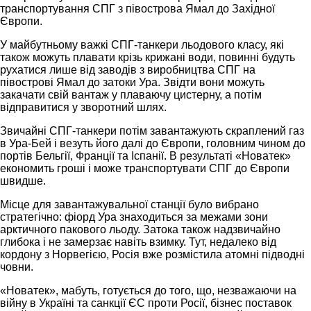
транспортування СПГ з півострова Ямал до Західної
Європи.
У майбутньому важкі СПГ-танкери льодового класу, які
також можуть плавати крізь крижані води, повинні будуть
рухатися лише від заводів з виробництва СПГ на
півострові Ямал до затоки Ура. Звідти вони можуть
закачати свій вантаж у плаваючу цистерну, а потім
відправитися у зворотний шлях.
Звичайні СПГ-танкери потім завантажують скраплений газ
в Ура-Бей і везуть його далі до Європи, головним чином до
портів Бельгії, Франції та Іспанії. В результаті «Новатек»
економить гроші і може транспортувати СПГ до Європи
швидше.
Місце для завантажувальної станції було вибрано
стратегічно: фіорд Ура знаходиться за межами зони
арктичного пакового льоду. Затока також надзвичайно
глибока і не замерзає навіть взимку. Тут, недалеко від
кордону з Норвегією, Росія вже розмістила атомні підводні
човни.
«Новатек», мабуть, готується до того, що, незважаючи на
війну в Україні та санкції ЄС проти Росії, бізнес поставок