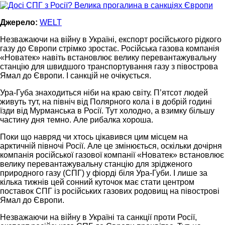
Джерело:
WELT
Незважаючи на війну в Україні, експорт російського рідкого
газу до Європи стрімко зростає. Російська газова компанія
«Новатек» навіть встановлює велику перевантажувальну
станцію для швидшого транспортування газу з півострова
Ямал до Європи. І санкцій не очікується.
Ура-Губа знаходиться ніби на краю світу. П’ятсот людей
живуть тут, на північ від Полярного кола і в добрій годині
їзди від Мурманська в Росії. Тут холодно, а взимку більшу
частину дня темно. Але рибалка хороша.
Поки що навряд чи хтось цікавився цим місцем на
арктичній півночі Росії. Але це змінюється, оскільки дочірня
компанія російської газової компанії «Новатек» встановлює
велику перевантажувальну станцію для зрідженого
природного газу (СПГ) у фіорді біля Ура-Губи. І лише за
кілька тижнів цей сонний куточок має стати центром
поставок СПГ із російських газових родовищ на півострові
Ямал до Європи.
Незважаючи на війну в Україні та санкції проти Росії,