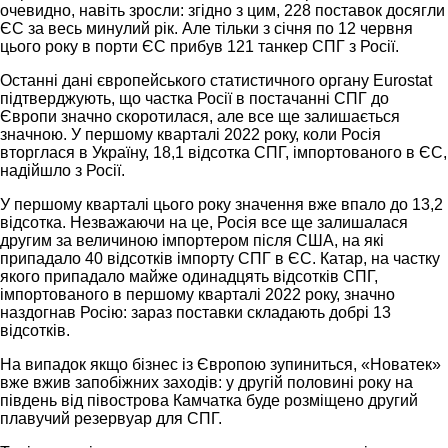
очевидно, навіть зросли: згідно з цим, 228 поставок досягли
ЄС за весь минулий рік. Але тільки з січня по 12 червня
цього року в порти ЄС прибув 121 танкер СПГ з Росії.
Останні дані європейського статистичного органу Eurostat
підтверджують, що частка Росії в постачанні СПГ до
Європи значно скоротилася, але все ще залишається
значною. У першому кварталі 2022 року, коли Росія
вторглася в Україну, 18,1 відсотка СПГ, імпортованого в ЄС,
надійшло з Росії.
У першому кварталі цього року значення вже впало до 13,2
відсотка. Незважаючи на це, Росія все ще залишалася
другим за величиною імпортером після США, на які
припадало 40 відсотків імпорту СПГ в ЄС. Катар, на частку
якого припадало майже одинадцять відсотків СПГ,
імпортованого в першому кварталі 2022 року, значно
наздогнав Росію: зараз поставки складають добрі 13
відсотків.
На випадок якщо бізнес із Європою зупиниться, «Новатек»
вже вжив запобіжних заходів: у другій половині року на
південь від півострова Камчатка буде розміщено другий
плавучий резервуар для СПГ.