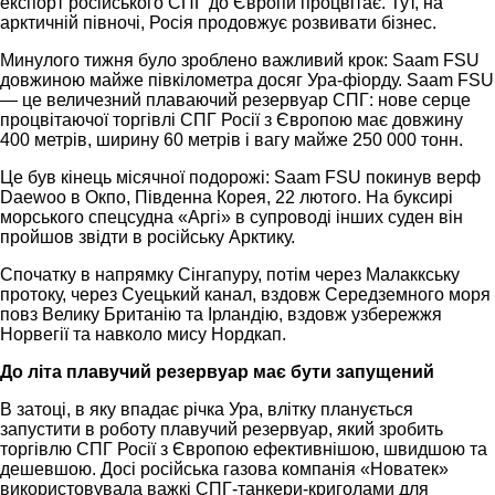
експорт російського СПГ до Європи процвітає. Тут, на
арктичній півночі, Росія продовжує розвивати бізнес.
Минулого тижня було зроблено важливий крок: Saam FSU
довжиною майже півкілометра досяг Ура-фіорду. Saam FSU
— це величезний плаваючий резервуар СПГ: нове серце
процвітаючої торгівлі СПГ Росії з Європою має довжину
400 метрів, ширину 60 метрів і вагу майже 250 000 тонн.
Це був кінець місячної подорожі: Saam FSU покинув верф
Daewoo в Окпо, Південна Корея, 22 лютого. На буксирі
морського спецсудна «Аргі» в супроводі інших суден він
пройшов звідти в російську Арктику.
Спочатку в напрямку Сінгапуру, потім через Малаккську
протоку, через Суецький канал, вздовж Середземного моря
повз Велику Британію та Ірландію, вздовж узбережжя
Норвегії та навколо мису Нордкап.
До літа плавучий резервуар має бути запущений
В затоці, в яку впадає річка Ура, влітку планується
запустити в роботу плавучий резервуар, який зробить
торгівлю СПГ Росії з Європою ефективнішою, швидшою та
дешевшою. Досі російська газова компанія «Новатек»
використовувала важкі СПГ-танкери-криголами для