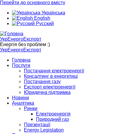
Перейти до основного вмісту
Українська
English
Русский
УкрЕнергоЕкспорт
Енергія без проблем :)
УкрЕнергоЕкспорт
Головна
Послуги
Постачання електроенергії
Консалтинг в енергетиці
Постачання газу
Експорт електроенергії
Юридична підтримка
Новини
Аналітика
Ринки
Електроенергія
Природний газ
Презентації
Energy Legislation