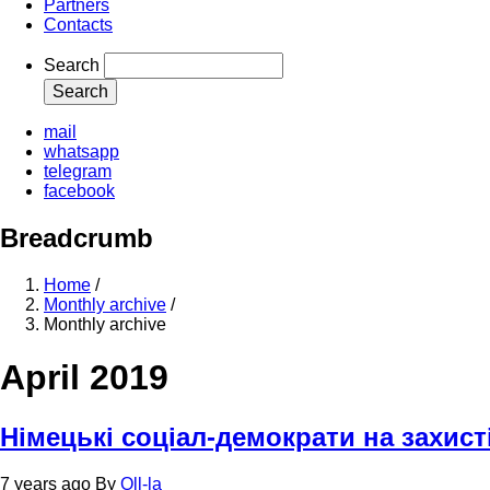
Partners
Contacts
Search
mail
whatsapp
telegram
facebook
Breadcrumb
Home
/
Monthly archive
/
Monthly archive
April 2019
Німецькі соціал-демократи на захист
7 years ago
By
Oll-la