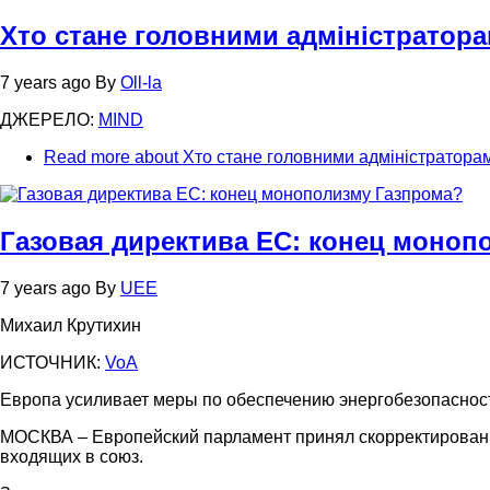
Хто стане головними адміністраторам
7 years ago
By
Oll-la
ДЖЕРЕЛО:
MIND
Read more
about Хто стане головними адміністраторами
Газовая директива ЕС: конец моноп
7 years ago
By
UEE
Михаил Крутихин
ИСТОЧНИК:
VoA
Европа усиливает меры по обеспечению энергобезопаснос
МОСКВА – Европейский парламент принял скорректированну
входящих в союз.