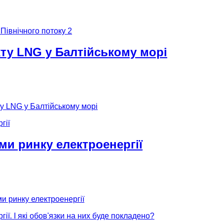
 Північного потоку 2
кту LNG у Балтійському морі
ту LNG у Балтійському морі
ми ринку електроенергії
и ринку електроенергії