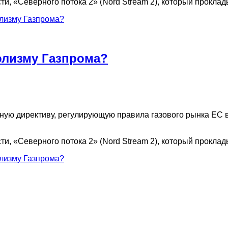
и, «Северного потока 2» (Nord Stream 2), который проклад
олизму Газпрома?
олизму Газпрома?
ю директиву, регулирующую правила газового рынка ЕС в 
и, «Северного потока 2» (Nord Stream 2), который проклад
олизму Газпрома?