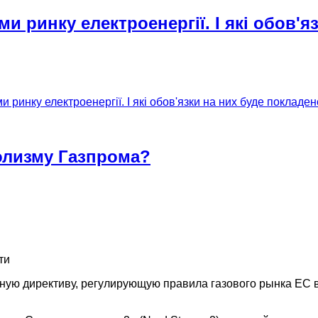
и ринку електроенергії. І які обов'я
 ринку електроенергії. І які обов'язки на них буде покладе
олизму Газпрома?
ти
ю директиву, регулирующую правила газового рынка ЕС в 