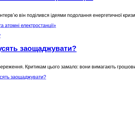
нтерв’ю він поділився ідеями подолання енергетичної кризи
а атомні електростанції»
мусять заощаджувати?
ереження. Критикам цього замало: вони вимагають грошових
усять заощаджувати?