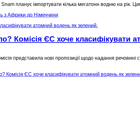
в Snam планує імпортувати кілька мегатонн водню на рік. Ц
нь з Африки до Німеччини
ло? Комісія ЄС хоче класифікувати а
місія представила нові пропозиції щодо надання речовині с
ло? Комісія ЄС хоче класифікувати атомний водень як зелен