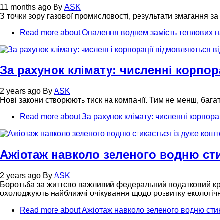
11 months ago
By
ASK
З точки зору газової промисловості, результати змагання 
Read more
about Опалення воднем замість теплових н
За рахунок клімату: численні корпор
2 years ago
By
ASK
Нові закони створюють тиск на компанії. Тим не менш, багато
Read more
about За рахунок клімату: численні корпора
Ажіотаж навколо зеленого водню ст
2 years ago
By
ASK
Боротьба за життєво важливий федеральний податковий кре
охолоджують найближчі очікування щодо розвитку екологіч
Read more
about Ажіотаж навколо зеленого водню сти