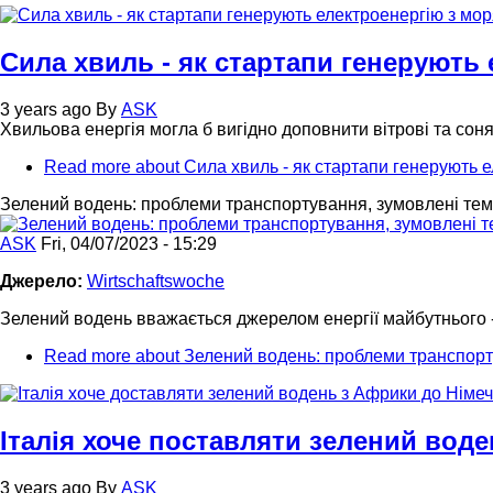
Сила хвиль - як стартапи генерують
3 years ago
By
ASK
Хвильова енергія могла б вигідно доповнити вітрові та соня
Read more
about Сила хвиль - як стартапи генерують 
Зелений водень: проблеми транспортування, зумовлені те
ASK
Fri, 04/07/2023 - 15:29
Джерело:
Wirtschaftswoche
Зелений водень вважається джерелом енергії майбутнього -
Read more
about Зелений водень: проблеми транспор
Італія хоче поставляти зелений вод
3 years ago
By
ASK