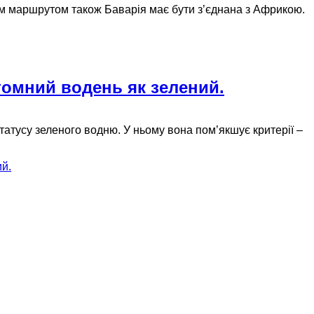
им маршрутом також Баварія має бути з’єднана з Африкою.
томний водень як зелений.
татусу зеленого водню. У ньому вона пом’якшує критерії –
ий.