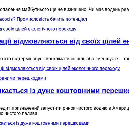
за опалення майбутнього ще не визначено. Чи має водень ре
асосів? Промисловість бачить потенціал
ації відмовляються від своїх цілей е
 хто відтерміновує свої кліматичні цілі, або зменшує їх – т
ції відмовляються від своїх цілей екологічного переходу
икається із дуже коштовними переш
дит, призначений запустити ринок чистого водню в Америці
но чистого палива.
кається із дуже коштовними перешкодами