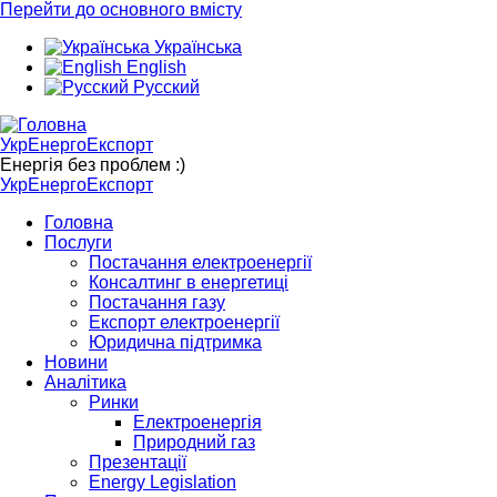
Перейти до основного вмісту
Українська
English
Русский
УкрЕнергоЕкспорт
Енергія без проблем :)
УкрЕнергоЕкспорт
Головна
Послуги
Постачання електроенергії
Консалтинг в енергетиці
Постачання газу
Експорт електроенергії
Юридична підтримка
Новини
Аналітика
Ринки
Електроенергія
Природний газ
Презентації
Energy Legislation