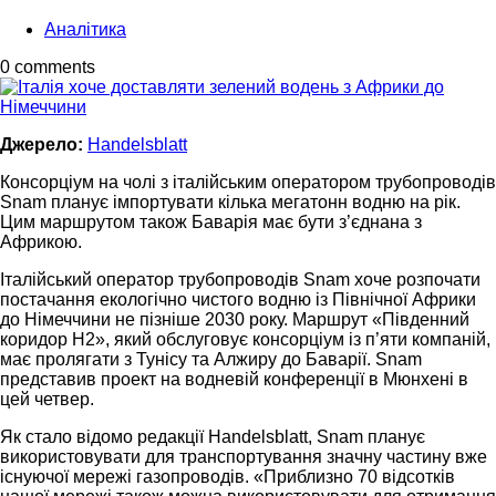
Аналітика
0 comments
Джерело:
Handelsblatt
Консорціум на чолі з італійським оператором трубопроводів
Snam планує імпортувати кілька мегатонн водню на рік.
Цим маршрутом також Баварія має бути з’єднана з
Африкою.
Італійський оператор трубопроводів Snam хоче розпочати
постачання екологічно чистого водню із Північної Африки
до Німеччини не пізніше 2030 року. Маршрут «Південний
коридор Н2», який обслуговує консорціум із п’яти компаній,
має пролягати з Тунісу та Алжиру до Баварії. Snam
представив проект на водневій конференції в Мюнхені в
цей четвер.
Як стало відомо редакції Handelsblatt, Snam планує
використовувати для транспортування значну частину вже
існуючої мережі газопроводів. «Приблизно 70 відсотків