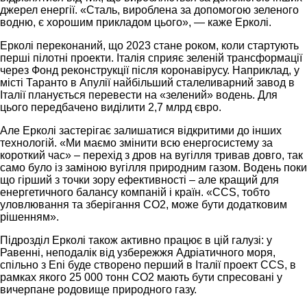
джерел енергії. «Сталь, вироблена за допомогою зеленого
водню, є хорошим прикладом цього», — каже Ерколі.
Ерколі переконаний, що 2023 стане роком, коли стартують
перші пілотні проекти. Італія сприяє зеленій трансформації
через Фонд реконструкції після коронавірусу. Наприклад, у
місті Таранто в Апулії найбільший сталеливарний завод в
Італії планується перевести на «зелений» водень. Для
цього передбачено виділити 2,7 млрд євро.
Але Ерколі застерігає залишатися відкритими до інших
технологій. «Ми маємо змінити всю енергосистему за
короткий час» – перехід з дров на вугілля тривав довго, так
само було із заміною вугілля природним газом. Водень поки
що гірший з точки зору ефективності – але кращий для
енергетичного балансу компаній і країн. «CCS, тобто
уловлювання та зберігання CO2, може бути додатковим
рішенням».
Підрозділ Ерколі також активно працює в цій галузі: у
Равенні, неподалік від узбережжя Адріатичного моря,
спільно з Eni буде створено перший в Італії проект CCS, в
рамках якого 25 000 тонн СО2 мають бути спресовані у
вичерпане родовище природного газу.