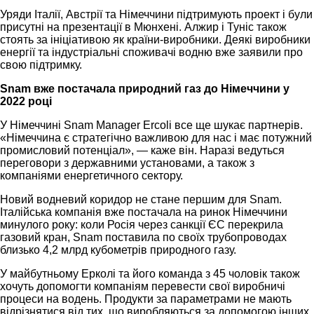
Уряди Італії, Австрії та Німеччини підтримують проект і були
присутні на презентації в Мюнхені. Алжир і Туніс також
стоять за ініціативою як країни-виробники. Деякі виробники
енергії та індустріальні споживачі водню вже заявили про
свою підтримку.
Snam вже постачала природний газ до Німеччини у
2022 році
У Німеччині Snam Manager Ercoli все ще шукає партнерів.
«Німеччина є стратегічно важливою для нас і має потужний
промисловий потенціал», — каже він. Наразі ведуться
переговори з державними установами, а також з
компаніями енергетичного сектору.
Новий водневий коридор не стане першим для Snam.
Італійська компанія вже постачала на ринок Німеччини
минулого року: коли Росія через санкції ЄС перекрила
газовий кран, Snam поставила по своїх трубопроводах
близько 4,2 млрд кубометрів природного газу.
У майбутньому Ерколі та його команда з 45 чоловік також
хочуть допомогти компаніям перевести свої виробничі
процеси на водень. Продукти за параметрами не мають
відрізнятися від тих, що виробляються за допомогою інших