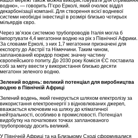
нашої мережі також можна використовувати для отримання
водню», — говорить П’єро Ерколі, який очолює відділ
декарбонізації компанії. Для створення всієї водневої
системи необхідні інвестиції в розмірі близько чотирьох
мільярдів євро.
Через зв’язок системою трубопроводів Італія могла б
імпортувати 4,4 мегатонни водню на рік з Північної Африки.
За словами Ерколі, з них 1,7 мегатонни призначені для
експорту до Австрії та Німеччини. Таким чином,
запланований коридор покриє значну частину
європейського попиту. До 2030 року Комісія ЄС поставила
собі за мету ввести у використання близько десяти
мегатонн зеленого водню.
Зелений водень: великий потенціал для виробництва
водню в Північній Африці
Зелений водень, який генерується шляхом електролізу за
використання електроенергії з відновлюваних джерел,
вважається ключовим на шляху до кліматичної
нейтральності, особливо в промисловості. Потенціал
видобутку на початкових точках запланованого
трубопроводу досить великий.
У Північній Африці та на Близькому Сході сформувалися