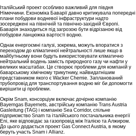
Італійський проект особливо важливий для півдня
Німеччини. Економіка Баварії давно критикувала попередні
плани побудови водневої інфраструктури надто
зосереджені на північній та північно-західній Європі.
Баварія знаходиться під загрозою бути відрізаною від
побудови ланцюжка вартості водню.
Однак енергоємні галузі, зокрема, можуть впоратися з
переходом до кліматичної нейтральності лише якщо в
майбутньому вони будуть використовувати кліматично
нейтральний водень замість природного газу чи нафти у
великих масштабах. Це створює проблеми для компаній у
баварському хімічному трикутнику, найвидатнішим
представником якого є Wacker Chemie. Запланований
трубопровід для транспортування водню міг би допомогти
вирішити ці проблеми.
Окрім Snam, консорціум включає дочірню компанію
Bayerngas Bayernets, австрійську компанію Trans Austria
Gasleitung (TAG) і компанію Sea Corridor, спільне
підприємство Snam та італійського постачальника енергії
Eni, яке відповідає за газопровід між Італією та Алжиром.
До цього додається проект Gas Connect Austria, в якому
беруть участь Snam і Allianz.