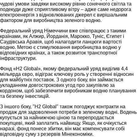
чудові умови завдяки високому рівню сонячного світла та
подекуди дуже сприятливому вітру – адже саме недорога
електроенергія з відновлюваних джерел є вирішальним
фактором для виробництва зеленого водню.
Федеральний уряд Німеччини вже співпрацює з такими
країнами, як Алжир, Йорданія, Марокко, Туніс, Єгипет і
Саудівська Аравія, щоб налагодити ланцюги вартості
водню. Метою є стимулювання виробництва водню у
відповідних країнах, а також розвиток транспортної
інфраструктури.
Фонд «H2 Global», якому федеральний уряд виділив 4,4
мільярда євро, відіграє ключову роль у створенні відносин
для майбутніх поставок. З одного боку, він займається
укладанням довгострокових угод про закупівлю за
кордоном, щоб забезпечити виробникам водню планування
та безпеку інвестицій.
З іншого боку, "H2 Global" також погоджує контракти на
продаж для задоволення потреби в зеленому водні. Водень
купується за найнижчою ціною та перепродається
покупцеві, який заплатить найвищу. Якщо, як очікується
наразі, фонд понесе збитки, він має компенсувати собі
відповідну суму з резервів Мінекономіки.