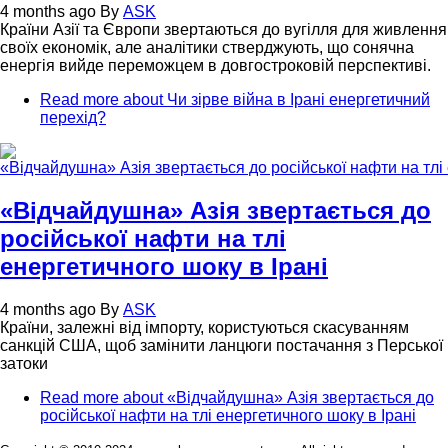
4 months ago
By
ASK
Країни Азії та Європи звертаються до вугілля для живлення
своїх економік, але аналітики стверджують, що сонячна
енергія вийде переможцем в довгостроковій перспективі.
Read more
about Чи зірве війна в Ірані енергетичний
перехід?
«Відчайдушна» Азія звертається до
російської нафти на тлі
енергетичного шоку в Ірані
4 months ago
By
ASK
Країни, залежні від імпорту, користуються скасуванням
санкцій США, щоб замінити ланцюги постачання з Перської
затоки
Read more
about «Відчайдушна» Азія звертається до
російської нафти на тлі енергетичного шоку в Ірані