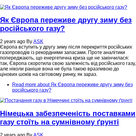
Як Європа переживе другу зиму без
російського газу?
2 years ago
By
ASK
Європа вступить у другу зиму після перекриття російських
газопроводів із рекордними запасами. Проте аналітики
попереджають, що енергетична криза ще не закінчилася:
так, Європа скоротила свою залежність від російського газу,
але ніколи раніше вона не була такою вразливою до
цінових шоків на світовому ринку, як зараз.
Read more
about Як Європа переживе другу зиму без
російського газу?
Німецька забезпеченість поставками
газу стоїть на сумнівному ґрунті
2 years ago
By
ASK