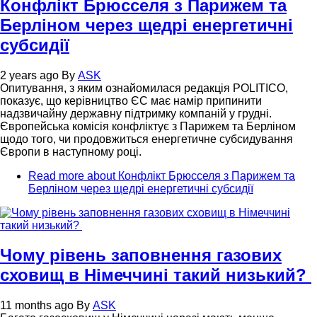
Конфлікт Брюсселя з Парижем та
Берліном через щедрі енергетичні
субсидії
2 years ago
By
ASK
Опитування, з яким ознайомилася редакція POLITICO,
показує, що керівництво ЄС має намір припинити
надзвичайну державну підтримку компаній у грудні.
Європейська комісія конфліктує з Парижем та Берліном
щодо того, чи продовжиться енергетичне субсидування
Європи в наступному році.
Read more
about Конфлікт Брюсселя з Парижем та
Берліном через щедрі енергетичні субсидії
Чому рівень заповнення газових
сховищ в Німеччині такий низький?
11 months ago
By
ASK