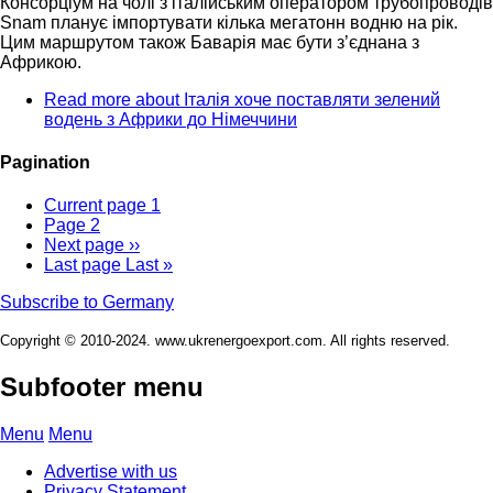
Консорціум на чолі з італійським оператором трубопроводів
Snam планує імпортувати кілька мегатонн водню на рік.
Цим маршрутом також Баварія має бути з’єднана з
Африкою.
Read more
about Італія хоче поставляти зелений
водень з Африки до Німеччини
Pagination
Current page
1
Page
2
Next page
››
Last page
Last »
Subscribe to Germany
Copyright © 2010-2024. www.ukrenergoexport.com. All rights reserved.
Subfooter menu
Menu
Menu
Advertise with us
Privacy Statement