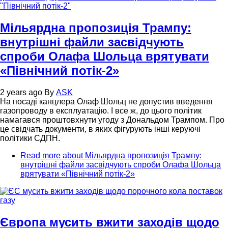
Мільярдна пропозиція Трампу:
внутрішні файли засвідчують
спроби Олафа Шольца врятувати
«Північний потік-2»
2 years ago
By
ASK
На посаді канцлера Олаф Шольц не допустив введення
газопроводу в експлуатацію. І все ж, до цього політик
намагався проштовхнути угоду з Дональдом Трампом. Про
це свідчать документи, в яких фігурують інші керуючі
політики СДПН.
Read more
about Мільярдна пропозиція Трампу:
внутрішні файли засвідчують спроби Олафа Шольца
врятувати «Північний потік-2»
Європа мусить вжити заходів щодо