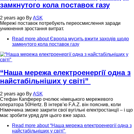
замкнутого кола поставок газу
2 years ago
By
ASK
Мережі поставок потребують переосмислення заради
уникнення зростання витрат.
Read more
about Європа мусить вжити заходів щодо
замкнутого кола поставок газу
“Наша мережа електроенергії одна з
найстабільніших у світі”
2 years ago
By
ASK
Стефан Капферер очолює німецького мережевого
оператора 50Hertz. В інтерв’ю F.A.Z. він пояснив, коли
Німеччина зможе закрити свої вугільні електростанції – і що
має зробити уряд для цього вже зараз.
Read more
about “Наша мережа електроенергії одна з
найстабільніших у світі”