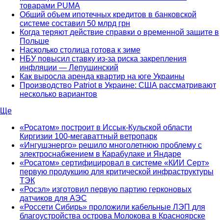
товарами PUMA
Общий объем ипотечных кредитов в банковской
системе составил 50 млрд грн
Когда теряют действие справки о временной защите в
Польше
Насколько столица готова к зиме
НБУ повысил ставку из-за риска закрепления
инфляции — Лепушинский
Как выросла аренда квартир на юге Украины
Производство Patriot в Украине: США рассматривают
несколько вариантов
Ще
«Росатом» построит в Иссык-Кульской области
Киргизии 100-мегаваттный ветропарк
«Ингушэнерго» решило многолетнюю проблему с
электроснабжением в Карабулаке и Яндаре
«Росатом» сертифицировал в системе «КИИ Серт»
первую продукцию для критической инфраструктуры
ТЭК
«Росэл» изготовил первую партию герконовых
датчиков для АЭС
«Россети Сибирь» проложили кабельные ЛЭП для
благоустройства острова Молокова в Красноярске