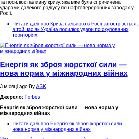
та посилює паливну кризу, яка вже була спричинена
ударами далекого радіусу по нафтопереробних заводах у
Росії.
Читати далі
про Криза пального в Росії загострюється,
в той час як Україна посилює удари по окупованих
територіях.
Енергія як зброя жорсткої сили —
нова норма у міжнародних війнах
3 місяці ago
By
ASK
Джерело:
Forbes
Енергія як зброя жорсткої сили — нова норма у
міжнародних війнах
Читати далі
про Енергія як зброя жорсткої сили —
нова норма у міжнародних війнах