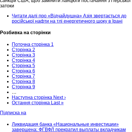
санкцій США, щоб замінити ланцюги постачання з Перської
затоки
Читати далі
про «Відчайдушна» Азія звертається до
російської нафти на тлі енергетичного шоку в Ірані
Розбивка на сторінки
Поточна сторінка
1
Сторінка
2
Сторінка
3
Сторінка
4
Сторінка
5
Сторінка
6
Сторінка
7
Сторінка
8
Сторінка
9
…
Наступна сторінка
Next ›
Остання сторінка
Last »
Підписка на
Ликвидация банка «Национальные инвестиции»
завершена: ФГВФЛ прекратил выплаты вкладчикам