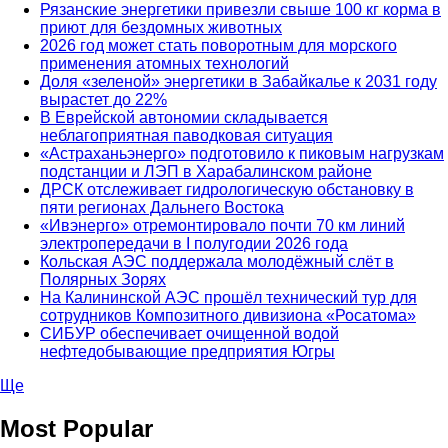
Рязанские энергетики привезли свыше 100 кг корма в
приют для бездомных животных
2026 год может стать поворотным для морского
применения атомных технологий
Доля «зеленой» энергетики в Забайкалье к 2031 году
вырастет до 22%
В Еврейской автономии складывается
неблагоприятная паводковая ситуация
«Астраханьэнерго» подготовило к пиковым нагрузкам
подстанции и ЛЭП в Харабалинском районе
ДРСК отслеживает гидрологическую обстановку в
пяти регионах Дальнего Востока
«Ивэнерго» отремонтировало почти 70 км линий
электропередачи в I полугодии 2026 года
Кольская АЭС поддержала молодёжный слёт в
Полярных Зорях
На Калининской АЭС прошёл технический тур для
сотрудников Композитного дивизиона «Росатома»
СИБУР обеспечивает очищенной водой
нефтедобывающие предприятия Югры
Ще
Most Popular