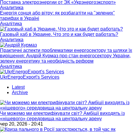
Поставка электроэнергии от ЭК «Укрэнергоэкспорт»
Аналитика
Енергія сонця або вітру: як розбагатіти на "зелених"
тарифах в Україні
Аналітика
Газовый хаб в Украине. Что это и как будет работать?
Аналитика
Практичні аспекти проблематики енергосектору та шляхи їх
вирішення: Андрій Курмаз про стан енергосектору України,
зелену енергетику та необхідність реформ
Аналітика
UkrEnergoExport's Services
Latest
Archive
Чи можемо ми електрифікувати світ? Амбіції виходять із
«нішевого» середовища на центральну арену
чер 20, 2026 - 20:41