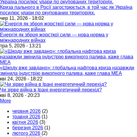
Криза пального в Росії загострюється, в той час як Україна
посилює удари по окупованих територіях.
чер 11, 2026 - 18:02
Енергія як зброя жорсткої сили — нова норма у
міжнародних війнах
тра 5, 2026 - 13:21
«Шкоду вже завдано»: глобальна нафтова криза назавжди
змінила індустрію викопного палива, каже глава МЕА
кві 24, 2026 - 18:22
Чи зірве війна в Ірані енергетичний перехід?
кві 8, 2026 - 20:23
More
червня 2026
(2)
травня 2026
(1)
квітня 2026
(3)
березня 2026
(1)
лютого 2026
(2)