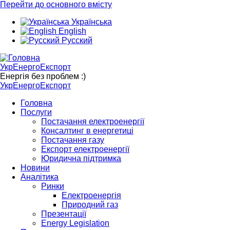
Перейти до основного вмісту
Українська
English
Русский
УкрЕнергоЕкспорт
Енергія без проблем :)
УкрЕнергоЕкспорт
Головна
Послуги
Постачання електроенергії
Консалтинг в енергетиці
Постачання газу
Експорт електроенергії
Юридична підтримка
Новини
Аналітика
Ринки
Електроенергія
Природний газ
Презентації
Energy Legislation