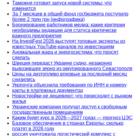
Таможня готовит запуск новой системы: что
изменится
За 7 месяцев в общий фонд госбюджета поступило
более 2 трлн грн (инфографика)
Бронирование работников медиа: какие критерии
необходимы редакции для статуса критически
важного предприятия
На InvestFest 2026 выступят топовые эксперты из
известных YouTube-каналов по инвестициям
Аномальная жара и энергосистема: что просят
сделать
Швеция передаст Украине судно, незаконно
вывозившее зерно из оккупированного Севастополя
Цены на дизтопливо впервые за последний месяц
снизились
Укрпочта объяснила требования по ИНН и номеру
карты в платежных документах
Новостройки не дешевеют: что происходит с рынком
жилья
Украинские компании получат доступ к свободным
государственным помещениям
Каким будет курс в 2026—2027 годах — прогноз ЦЭС
Базовое обеспечение в странах Европы: сколько
платят в 2026 году
россия уничтожила логистический комплекс с