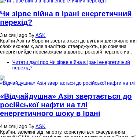
Чи зірве війна в Ірані енергетичний
перехід?
3 місяці ago
By
ASK
Країни Азії та Європи звертаються до вугілля для живлення
своїх економік, але аналітики стверджують, що сонячна
енергія вийде переможцем в довгостроковій перспективі.
Читати далі
про Чи зірве війна в Ірані енергетичний
перехід?
«Відчайдушна» Азія звертається до
російської нафти на тлі
енергетичного шоку в Ірані
4 місяці ago
By
ASK
Країни, залежні від імпорту, користуються скасуванням