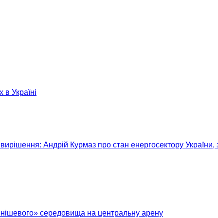
х в Україні
вирішення: Андрій Курмаз про стан енергосектору України, 