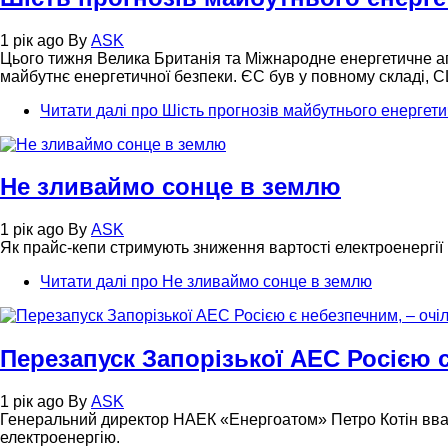
1 рік ago
By
ASK
Цього тижня Велика Британія та Міжнародне енергетичне аге
майбутнє енергетичної безпеки. ЄС був у повному складі, 
Читати далі
про Шість прогнозів майбутнього енергетич
Не зливаймо сонце в землю
1 рік ago
By
ASK
Як прайс-кепи стримують зниження вартості електроенергії і
Читати далі
про Не зливаймо сонце в землю
Перезапуск Запорізької АЕС Росією с
1 рік ago
By
ASK
Генеральний директор НАЕК «Енергоатом» Петро Котін вваж
електроенергію.