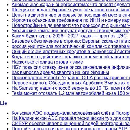
Аномальная жара и энергосистема: что просят сделат
Швеция передаст Украине судно, незаконно вывозивш
Цены на дизтопливо впервые за последний месяц сн
Укрпочта объяснила требования по ИНН и номеру кар
Новостройки не дешевеют: что происходит с рынком 
Украинские компании получат доступ к свободным г
Каким будет курс в 2026—2027 годах — прогноз ЦЭС
Базовое обеспечение в странах Европы: сколько платя
россия уничтожила логистический комплекс с товар
Общий объем ипотечных кредитов в банковской систе
Когда теряют действие справки о временной защите 
Насколько столица готова к зиме
НБУ повысил ставку из-за риска закрепления инфля
Как выросла аренда квартир на юге Украины
Производство Patriot в Украине: США рассматривают 
Первое казино в Объединенных Арабских Эмиратах от
На Samsung нашли способ вернуть до 10 ГБ памяти б
Tesla может отозвать 1,2 млн автомобилей из-за 150 
Ще
Кольская АЭС поддержала молодёжный слёт в Поляр
На Калининской АЭС прошёл технический тур для сот
СИБУР обеспечивает очищенной водой нефтедобыв
Порт «Остерра» в июле экспортировал в страны АТР 1