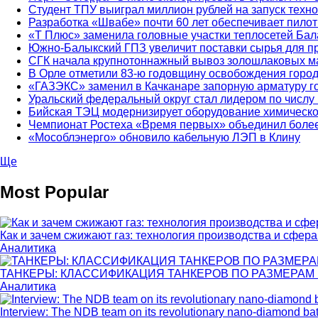
Студент ТПУ выиграл миллион рублей на запуск техно
Разработка «Швабе» почти 60 лет обеспечивает пил
«Т Плюс» заменила головные участки теплосетей Ба
Южно-Балыкский ГПЗ увеличит поставки сырья для п
СГК начала крупнотоннажный вывоз золошлаковых м
В Орле отметили 83-ю годовщину освобождения город
«ГАЗЭКС» заменил в Качканаре запорную арматуру го
Уральский федеральный округ стал лидером по числу 
Бийская ТЭЦ модернизирует оборудование химическо
Чемпионат Ростеха «Время первых» объединил более 
«Мособлэнерго» обновило кабельную ЛЭП в Клину
Ще
Most Popular
Как и зачем сжижают газ: технология производства и сфер
Аналитика
ТАНКЕРЫ: КЛАССИФИКАЦИЯ ТАНКЕРОВ ПО РАЗМЕРАМ И 
Аналитика
Interview: The NDB team on its revolutionary nano-diamond bat