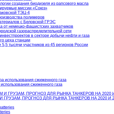
логии создания биодизеля из рапсового масла
отируемые миссии «Союз»
лаковской ТЭЦ-4
роизводства полимеров
атериалов с Беловской ГРЭС
а от немецко-фашистских захватчиков
родской газораспределительной сети
инвестпроектов в секторе добычи нефти и газа
го цеха станции
5,5 тысячи участников из 45 регионов России
а использования сжиженного газа
ГРУЗАМ, ПРОГНОЗ ДЛЯ РЫНКА ТАНКЕРОВ НА 2020 И 2
teries