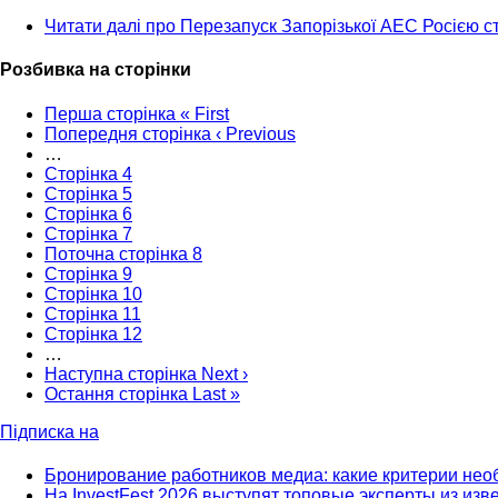
Читати далі
про Перезапуск Запорізької АЕС Росією ст
Розбивка на сторінки
Перша сторінка
« First
Попередня сторінка
‹ Previous
…
Сторінка
4
Сторінка
5
Сторінка
6
Сторінка
7
Поточна сторінка
8
Сторінка
9
Сторінка
10
Сторінка
11
Сторінка
12
…
Наступна сторінка
Next ›
Остання сторінка
Last »
Підписка на
Бронирование работников медиа: какие критерии нео
На InvestFest 2026 выступят топовые эксперты из из