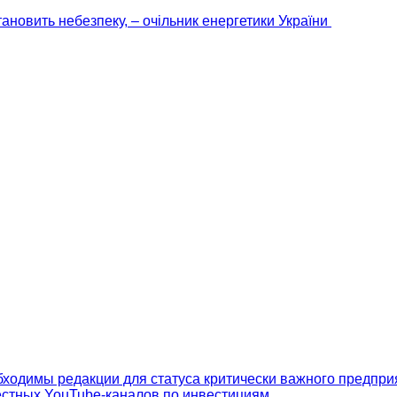
ановить небезпеку, – очільник енергетики України
бходимы редакции для статуса критически важного предпри
вестных YouTube-каналов по инвестициям