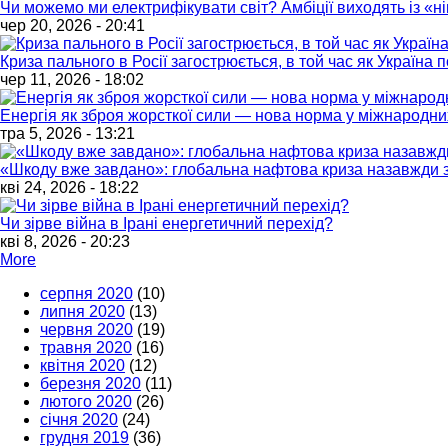
Чи можемо ми електрифікувати світ? Амбіції виходять із «
чер 20, 2026 - 20:41
Криза пального в Росії загострюється, в той час як Україна
чер 11, 2026 - 18:02
Енергія як зброя жорсткої сили — нова норма у міжнародни
тра 5, 2026 - 13:21
«Шкоду вже завдано»: глобальна нафтова криза назавжди з
кві 24, 2026 - 18:22
Чи зірве війна в Ірані енергетичний перехід?
кві 8, 2026 - 20:23
More
серпня 2020
(10)
липня 2020
(13)
червня 2020
(19)
травня 2020
(16)
квітня 2020
(12)
березня 2020
(11)
лютого 2020
(26)
січня 2020
(24)
грудня 2019
(36)