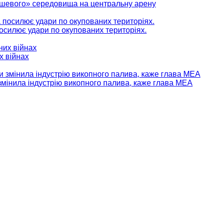
нішевого» середовища на центральну арену
 посилює удари по окупованих територіях.
х війнах
мінила індустрію викопного палива, каже глава МЕА