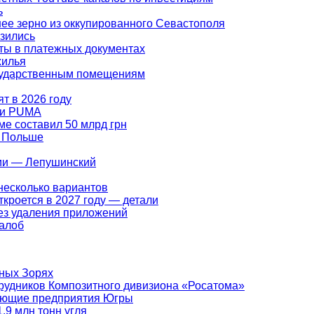
ь
ее зерно из оккупированного Севастополя
изились
ты в платежных документах
жилья
осударственным помещениям
т в 2026 году
ами PUMA
ме составил 50 млрд грн
в Польше
ции — Лепушинский
несколько вариантов
кроется в 2027 году — детали
ез удаления приложений
жалоб
ных Зорях
рудников Композитного дивизиона «Росатома»
ающие предприятия Югры
,9 млн тонн угля