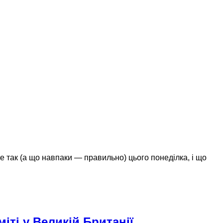
 так (а що навпаки — правильно) цього понеділка, і що
іті у Великій Британії