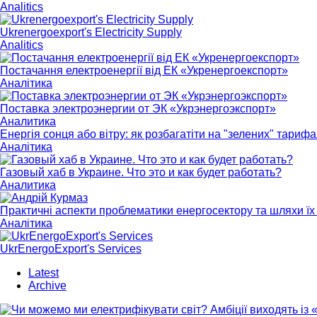
Analitics
Ukrenergoexport's Electricity Supply
Analitics
Постачання електроенергії від ЕК «Укренергоекспорт»
Аналітика
Поставка электроэнергии от ЭК «Укрэнергоэкспорт»
Аналитика
Енергія сонця або вітру: як розбагатіти на "зелених" тарифа
Аналітика
Газовый хаб в Украине. Что это и как будет работать?
Аналитика
Практичні аспекти проблематики енергосектору та шляхи їх 
Аналітика
UkrEnergoExport's Services
Latest
Archive