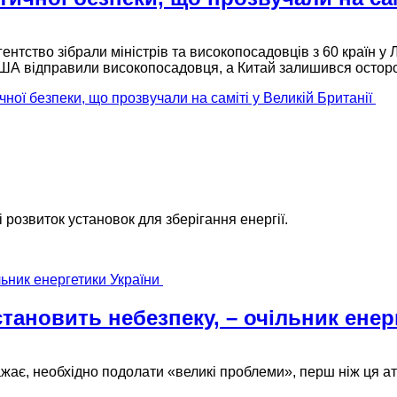
нтство зібрали міністрів та високопосадовців з 60 країн у 
США відправили високопосадовця, а Китай залишився осторо
ної безпеки, що прозвучали на саміті у Великій Британії
 розвиток установок для зберігання енергії.
тановить небезпеку, – очільник енер
ає, необхідно подолати «великі проблеми», перш ніж ця а