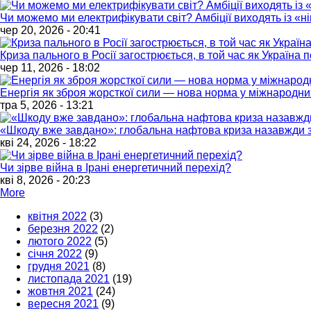
Чи можемо ми електрифікувати світ? Амбіції виходять із «
чер 20, 2026 - 20:41
Криза пального в Росії загострюється, в той час як Україна
чер 11, 2026 - 18:02
Енергія як зброя жорсткої сили — нова норма у міжнародни
тра 5, 2026 - 13:21
«Шкоду вже завдано»: глобальна нафтова криза назавжди з
кві 24, 2026 - 18:22
Чи зірве війна в Ірані енергетичний перехід?
кві 8, 2026 - 20:23
More
квітня 2022
(3)
березня 2022
(2)
лютого 2022
(5)
січня 2022
(9)
грудня 2021
(8)
листопада 2021
(19)
жовтня 2021
(24)
вересня 2021
(9)