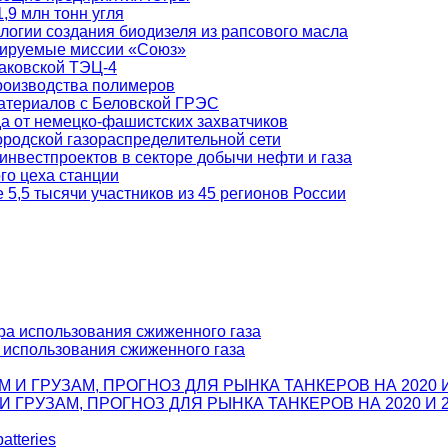
,9 млн тонн угля
логии создания биодизеля из рапсового масла
отируемые миссии «Союз»
лаковской ТЭЦ-4
роизводства полимеров
атериалов с Беловской ГРЭС
а от немецко-фашистских захватчиков
родской газораспределительной сети
инвестпроектов в секторе добычи нефти и газа
го цеха станции
5,5 тысячи участников из 45 регионов России
а использования сжиженного газа
ГРУЗАМ, ПРОГНОЗ ДЛЯ РЫНКА ТАНКЕРОВ НА 2020 И 2