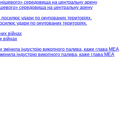
нішевого» середовища на центральну арену
 посилює удари по окупованих територіях.
х війнах
мінила індустрію викопного палива, каже глава МЕА