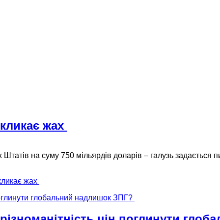
икликає жах
их Штатів на суму 750 мільярдів доларів – галузь задається
кликає жах
 різноманітність цін поглинути гло