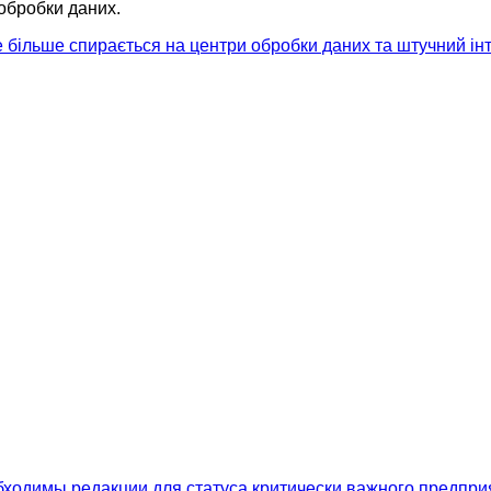
 обробки даних.
се більше спирається на центри обробки даних та штучний ін
бходимы редакции для статуса критически важного предпри