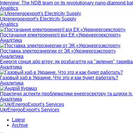
Interview: The NDB team on its revolutionary nano-diamond bat
Analitics
Ukrenergoexport's Electricity Supply
Analitics
Постачання електроенергії від ЕК «Укренергоекспорт»
Аналітика
Поставка электроэнергии от ЭК «Укрэнергоэкспорт»
Аналитика
Енергія сонця або вітру: як розбагатіти на "зелених" тарифа
Аналітика
Газовый хаб в Украине. Что это и как будет работать?
Аналитика
Практичні аспекти проблематики енергосектору та шляхи їх 
Аналітика
UkrEnergoExport's Services
Latest
Archive