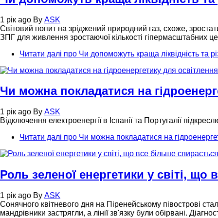
1 рік ago
By
ASK
Світовий попит на зріджений природний газ, схоже, зростат
ЗПГ для живлення зростаючої кількості гіпермасштабних це
Читати далі
про Чи допоможуть краща ліквідність та р
Чи можна покладатися на гідроенерг
1 рік ago
By
ASK
Відключення електроенергії в Іспанії та Португалії підкресл
Читати далі
про Чи можна покладатися на гідроенерге
Роль зеленої енергетики у світі, що
1 рік ago
By
ASK
Сонячного квітневого дня на Піренейському півострові ста
мандрівники застрягли, а лінії зв'язку були обірвані. Діаг