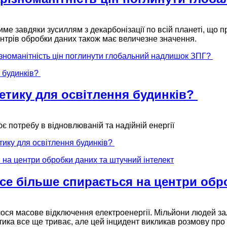
име завдяки зусиллям з декарбонізації по всій планеті, що 
нтрів обробки даних також має величезне значення.
ізноманітність цін поглинути глобальний надлишок ЗПГ?
етику для освітлення будинків?
ює потребу в відновлюваній та надійній енергії
тику для освітлення будинків?
 все більше спирається на центри обр
лося масове відключення електроенергії. Мільйони людей за
ностика все ще триває, але цей інцидент викликав розмову п