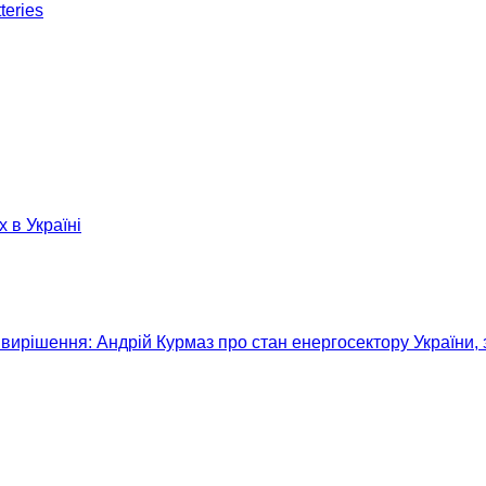
teries
х в Україні
вирішення: Андрій Курмаз про стан енергосектору України, 