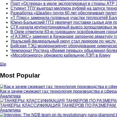
Порт «Остерра» в июле экспортировал в страны АТР 1
Студент ТПУ выиграл миллион рублей на запуск техно
Разработка «Швабе» почти 60 лет обеспечивает пил
«Т Плюс» заменила головные участки теплосетей Ба
Южно-Балыкский ГПЗ увеличит поставки сырья для п
СГК начала крупнотоннажный вывоз золошлаковых м
В Орле отметили 83-ю годовщину освобождения город
«ГАЗЭКС» заменил в Качканаре запорную арматуру го
Уральский федеральный округ стал лидером по числу 
Бийская ТЭЦ модернизирует оборудование химическо
Чемпионат Ростеха «Время первых» объединил более 
«Мособлэнерго» обновило кабельную ЛЭП в Клину
Ще
Most Popular
Как и зачем сжижают газ: технология производства и сфер
Аналитика
ТАНКЕРЫ: КЛАССИФИКАЦИЯ ТАНКЕРОВ ПО РАЗМЕРАМ И 
Аналитика