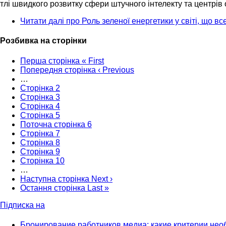
тлі швидкого розвитку сфери штучного інтелекту та центрів
Читати далі
про Роль зеленої енергетики у світі, що в
Розбивка на сторінки
Перша сторінка
« First
Попередня сторінка
‹ Previous
…
Сторінка
2
Сторінка
3
Сторінка
4
Сторінка
5
Поточна сторінка
6
Сторінка
7
Сторінка
8
Сторінка
9
Сторінка
10
…
Наступна сторінка
Next ›
Остання сторінка
Last »
Підписка на
Бронирование работников медиа: какие критерии нео