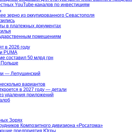
вестных YouTube-каналов по инвестициям
ь
ее зерно из оккупированного Севастополя
изились
ты в платежных документах
жилья
осударственным помещениям
т в 2026 году
ами PUMA
ме составил 50 млрд грн
в Польше
ции — Лепушинский
несколько вариантов
кроется в 2027 году — детали
ез удаления приложений
жалоб
ных Зорях
рудников Композитного дивизиона «Росатома»
ающие предприятия Югры