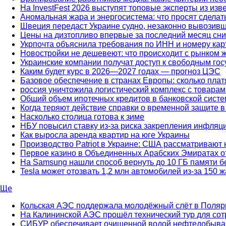
На InvestFest 2026 выступят топовые эксперты из из
Аномальная жара и энергосистема: что просят сделат
Швеция передаст Украине судно, незаконно вывозивш
Цены на дизтопливо впервые за последний месяц сн
Укрпочта объяснила требования по ИНН и номеру кар
Новостройки не дешевеют: что происходит с рынком 
Украинские компании получат доступ к свободным г
Каким будет курс в 2026—2027 годах — прогноз ЦЭС
Базовое обеспечение в странах Европы: сколько платя
россия уничтожила логистический комплекс с товар
Общий объем ипотечных кредитов в банковской систе
Когда теряют действие справки о временной защите 
Насколько столица готова к зиме
НБУ повысил ставку из-за риска закрепления инфля
Как выросла аренда квартир на юге Украины
Производство Patriot в Украине: США рассматривают 
Первое казино в Объединенных Арабских Эмиратах от
На Samsung нашли способ вернуть до 10 ГБ памяти б
Tesla может отозвать 1,2 млн автомобилей из-за 150 
Ще
Кольская АЭС поддержала молодёжный слёт в Поляр
На Калининской АЭС прошёл технический тур для сот
СИБУР обеспечивает очищенной водой нефтедобыв