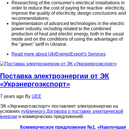
Researching of the consumer's electrical installations in
order to reduce the cost of paying for reactive electricity,
improve the quality of electricity, design conclusions and
recommendations;
Implementation of advanced technologies in the electric
power industry, including related to the combined
production of heat and electric energy, both in the usual
mode and on the conditions of using the advantages of
the "green" tariff in Ukraine.
Read more
about UkrEnergoExport's Services
Поставка электроэнергии от ЭК
«Укрэнергоэкспорт»
7 years ago
By
UEE
ЭК «Укрэнергоэкспорт» поставляет электроенергию на
условиях
публичного Договора о поставке электрической
енергии
и коммерческих предложений:
Коммерческое предложение №1. «Наилучшая