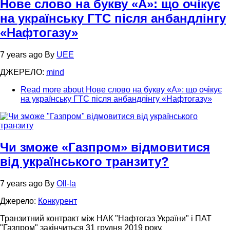
Нове слово на букву «А»: що очікує
на українську ГТС після анбандлінгу
«Нафтогазу»
7 years ago
By
UEE
ДЖЕРЕЛО:
mind
Read more
about Нове слово на букву «А»: що очікує
на українську ГТС після анбандлінгу «Нафтогазу»
Чи зможе «Газпром» відмовитися
від українського транзиту?
7 years ago
By
Oll-la
Джерело:
Конкурент
Транзитний контракт між НАК "Нафтогаз України" і ПАТ
"Газпром" закінчиться 31 грудня 2019 року.