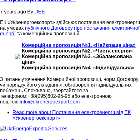
7 years ago
By
UEE
ЕК «Укренергоекспорт» здійснює постачання електроенергії
на умовах
публічного Договору про постачання електричної
енергії
та комерційних пропозицій:
Комерційна пропозиція №1. «Найкраща ціна»
Комерційна пропозиція №2. «Чиста енергія»
Комерційна пропозиція №3. «Збалансована
ціна»
Комерційна пропозиція №4. «Індивідуальна»
З питань уточнення Комерційної пропозиції, норм Договору
чи порядку його укладання, обговорення індивідуальних
побажань Споживача, звертайтеся за
телефоном:+38(095)602-95-95 або електронною
поштою:
info@ukrenergoexport.com
Read more
about Постачання електроенергії від ЕК
«Укренергоекспорт»