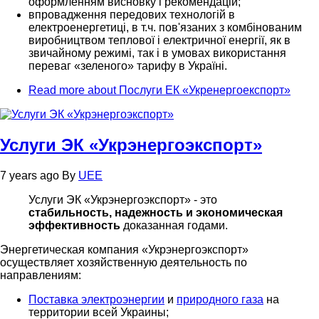
оформленням висновку і рекомендацій;
впровадження передових технологій в
електроенергетиці, в т.ч. пов'язаних з комбінованим
виробництвом теплової і електричної енергії, як в
звичайному режимі, так і в умовах використання
переваг «зеленого» тарифу в Україні.
Read more
about Послуги ЕК «Укренергоекспорт»
Услуги ЭК «Укрэнергоэкспорт»
7 years ago
By
UEE
Услуги ЭК «Укрэнергоэкспорт» - это
стабильность, надежность и экономическая
эффективность
доказанная годами.
Энергетическая компания «Укрэнергоэкспорт»
осуществляет хозяйственную деятельность по
направлениям:
Поставка электроэнергии
и
природного газа
на
территории всей Украины;