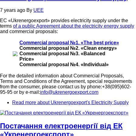
7 years ago
By
UEE
EC «Ukrenergoexport» provides electricity supply under the
terms
of a public Agreement about the electricity energy supply
and commercial proposals:
Commerсial proposal №1. «The best price»
Commercial proposal №2. «Clean energy»
Commercial proposal №3. «Balanced
Price»
Commercial proposal №4. «Individual»
For the detailed information about Commercial Proposals,
Terms and Conditions of the Agreement, special requirements
from the consumer, please contact us by phone:+38(095)602-
95-95 or by e-mail:
info@ukrenergoexport.com
Read more
about Ukrenergoexport's Electricity Supply
Постачання електроенергії від ЕК
«Укренергоекспорт»