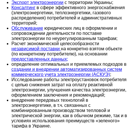
Экспорт электроэнергии
с территории Украины;
Консалтинг
в сфере эффективного энергоснабжения
(электроэнергетики, теплоэнергетики, газового
распределения) потребителей и административных
территорий;
Обслуживание
юридических лиц в оформлении и
сопровождении деятельности по поставке
электроэнергии по неурегулированным тарифам;
Расчет экономической целесообразности
независимой поставки
на конкретно взятом объекте
(по конкретному потребителю), на основании
предоставленных данных;
определение оптимальных и приемлемых подходов в
создании и внедрении автоматизированных систем
коммерческого учета электроэнергии (АСКУЭ)
;
Исследование работы электроустановок потребителя
с целью снижения затрат на оплату реактивной
электроэнергии, улучшения качества электроэнергии,
оформлением заключения и рекомендаций;
внедрение передовых технологий в
электроэнергетике, в т.ч. связанных с
комбинированным производством тепловой и
электрической энергии, как в обычном режиме, так и в
условиях использования преимуществ «зеленого»
тарифа в Украине.