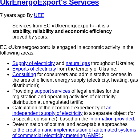
UkrEnergoExport's Services
7 years ago
By
UEE
Services from EC «Ukrenergoexport» - it is a
stability, reliability and economic efficiency
proved by years.
EC «Ukrenergoexport» is engaged in economic activity in the
following areas:
Supply of electricity
and
natural gas
throughout Ukraine;
Exports of electricity
from the territory of Ukraine;
Consulting
for consumers and administrative centres in
the area of efficient energy supply (electricity, heating, gas
distribution);
Providing
support services
of legal entities for the
registration and operating activities of electricity
distribution at unregulated tariffs;
Сalculation of the economic expediency of
an
independent supply of electricity
to a separate object (for
a specific consumer), based on the
information provided;
Determination of optimal and acceptable approaches
to
the creation and implementation of automated systems
of commercial electricity metering (AMR)
;