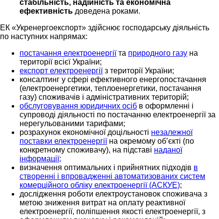
стабільність, надійність та економічна
ефективність
доведена роками.
ЕК «Укренергоекспорт» здійснює господарську діяльність
по наступних напрямах:
постачання електроенергії
та
природного газу
на
території всієї України;
експорт електроенергії
з території України;
консалтинг у сфері ефективного енергопостачання
(електроенергетики, теплоенергетики, постачання
газу) споживачів і адміністративних територій;
обслуговування юридичних осіб
в оформленні і
супроводі діяльності по постачанню електроенергії за
нерегульованими тарифами;
розрахунок економічної доцільності
незалежної
поставки електроенергії
на окремому об’єкті (по
конкретному споживачу), на підставі
наданої
інформації;
визначення оптимальних і прийнятних підходів
в
створенні і впровадженні автоматизованих систем
комерційного обліку електроенергії (АСКУЕ)
;
дослідження роботи електроустановок споживача з
метою зниження витрат на оплату реактивної
електроенергії, поліпшення якості електроенергії, з