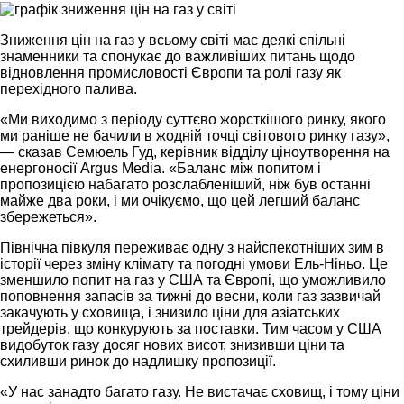
Зниження цін на газ у всьому світі має деякі спільні
знаменники та спонукає до важливіших питань щодо
відновлення промисловості Європи та ролі газу як
перехідного палива.
«Ми виходимо з періоду суттєво жорсткішого ринку, якого
ми раніше не бачили в жодній точці світового ринку газу»,
— сказав Семюель Гуд, керівник відділу ціноутворення на
енергоносії Argus Media. «Баланс між попитом і
пропозицією набагато розслабленіший, ніж був останні
майже два роки, і ми очікуємо, що цей легший баланс
збережеться».
Північна півкуля переживає одну з найспекотніших зим в
історії через зміну клімату та погодні умови Ель-Ніньо. Це
зменшило попит на газ у США та Європі, що уможливило
поповнення запасів за тижні до весни, коли газ зазвичай
закачують у сховища, і знизило ціни для азіатських
трейдерів, що конкурують за поставки. Тим часом у США
видобуток газу досяг нових висот, знизивши ціни та
схиливши ринок до надлишку пропозиції.
«У нас занадто багато газу. Не вистачає сховищ, і тому ціни