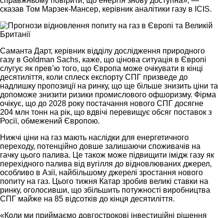
справжньому повірити, що енергія знову доступна», —
сказав Том Марзек-Мансер, керівник аналітики газу в ICIS.
Саманта Дарт, керівник відділу дослідження природного
газу в Goldman Sachs, каже, що цінова ситуація в Європі
слугує як прев’ю того, що Європа може очікувати в кінці
десятиліття, коли сплеск експорту СПГ призведе до
надлишку пропозиції на ринку, що ще більше знизить ціни та
допоможе знизити ризики промислового офшоризму. Фірма
очікує, що до 2028 року постачання нового СПГ досягне
204 млн тонн на рік, що вдвічі перевищує обсяг поставок з
Росії, обмежений Європою.
Нижчі ціни на газ мають наслідки для енергетичного
переходу, потенційно довше залишаючи споживачів на
гачку цього палива. Це також може підвищити імідж газу як
перехідного палива від вугілля до відновлюваних джерел,
особливо в Азії, найбільшому джерелі зростання нового
попиту на газ. Цього тижня Катар зробив великі ставки на
ринку, оголосивши, що збільшить потужності виробництва
СПГ майже на 85 відсотків до кінця десятиліття.
«Коли ми приймаємо довгострокові інвестиційні рішення