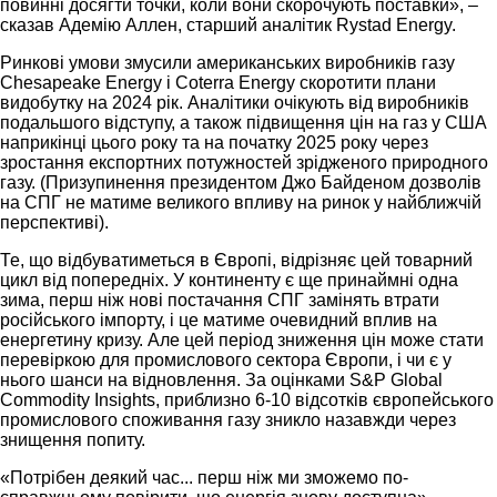
повинні досягти точки, коли вони скорочують поставки», –
сказав Адемію Аллен, старший аналітик Rystad Energy.
Ринкові умови змусили американських виробників газу
Chesapeake Energy і Coterra Energy скоротити плани
видобутку на 2024 рік. Аналітики очікують від виробників
подальшого відступу, а також підвищення цін на газ у США
наприкінці цього року та на початку 2025 року через
зростання експортних потужностей зрідженого природного
газу. (Призупинення президентом Джо Байденом дозволів
на СПГ не матиме великого впливу на ринок у найближчій
перспективі).
Те, що відбуватиметься в Європі, відрізняє цей товарний
цикл від попередніх. У континенту є ще принаймні одна
зима, перш ніж нові постачання СПГ замінять втрати
російського імпорту, і це матиме очевидний вплив на
енергетину кризу. Але цей період зниження цін може стати
перевіркою для промислового сектора Європи, і чи є у
нього шанси на відновлення. За оцінками S&P Global
Commodity Insights, приблизно 6-10 відсотків європейського
промислового споживання газу зникло назавжди через
знищення попиту.
«Потрібен деякий час... перш ніж ми зможемо по-