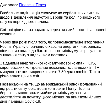
Джерело:
Financial Times
Глобальне падіння цін спонукає до серйозніших питань
щодо відновлення індустрії Європи та ролі природнього
газу як перехідного палива.
Світові ціни на газ падають через низький попит і заповнені
сховища.
Через два роки після того, як повномасштабне вторгнення
Росії в Україну спричинило хаос на енергетичних ринках,
ціни на газ впали до багаторічного мінімуму, як результат
зіткнення світу з надлишком поставок.
За даними енергетичної консалтингової компанії ICIS,
європейський контрольний показник, голландський TTF,
минулого тижня закрився нижче 7,30 дол./ mmbtu. Також
різко впали ціни в Азії.
Незважаючи на те, що американський ринок ізольований
від решти світу, орієнтовні контракти Henry Hub на
березень також впали майже до мінімуму за три
десятиліття на початку цього місяця, за винятком кількох
днів пандемії Covid-19.