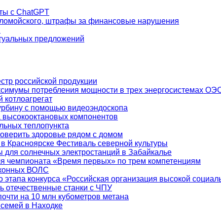
аты с ChatGPT
Коломойского, штрафы за финансовые нарушения
I
ктуальных предложений
естр российской продукции
ксимумы потребления мощности в трех энергосистемах ОЭ
 котлоагрегат
урбину с помощью видеоэндоскопа
а высокооктановых компонентов
льных теплопункта
оверить здоровье рядом с домом
 Красноярске Фестиваль северной культуры
 для солнечных электростанций в Забайкалье
ля чемпионата «Время первых» по трем компетенциям
аконных ВОЛС
о этапа конкурса «Российская организация высокой социа
ь отечественные станки с ЧПУ
почти на 10 млн кубометров метана
семей в Находке