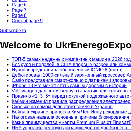
Page
6
Page
7
Page
8
Current page
9
Subscribe to
Welcome to UkrEneregoExpo
ТОП-5 самых надежных компактных машин в 2026 год
Без руля и педалей: в США впервые разрешили комме
Hyundai представила обновленный IONIQ 6 (фото)
Дебютировал 1000-сильный заряженный кроссовер Au
Casio представила смарт-кольцо с датчиками здоров
iPhone 18 Pro может стать самым дорогим в истории
Volkswagen дал пожизненную гарантию для своих авт
Правило «1−3−5» перед покупкой подержанного авто 
Кабмин изменил правила распределения электроэнерг
Сколько на самом деле стоит земля в Украине
Война в Украине принесла Ким Чен Инну рекордные 
Налоговая назвала основные причины блокирования
Какие преимущества у карты Premium Plus от Приват
НБУ упростил реструктуризацию долгов для бизнеса: 