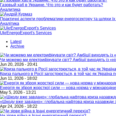
Газовый хаб в Украине. Что это и как будет работать?
Аналитика
Практичні аспекти проблематики енергосектору та шляхи їх 
Аналітика
UkrEnergoExport's Services
Latest
Archive
Чи можемо ми електрифікувати світ? Амбіції виходять із «
Jun 20, 2026 - 20:41
Криза пального в Росії загострюється, в той час як Україна
Jun 11, 2026 - 18:02
Енергія як зброя жорсткої сили — нова норма у міжнародни
May 5, 2026 - 13:21
«Шкоду вже завдано»: глобальна нафтова криза назавжди з
Apr 24, 2026 - 18:22
Чи зірве війна в Ірані енергетичний перехід?