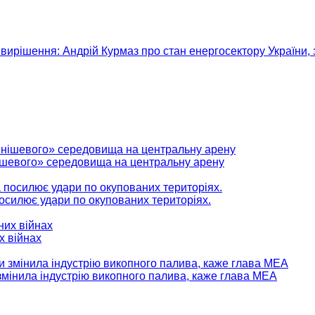
вирішення: Андрій Курмаз про стан енергосектору України, 
нішевого» середовища на центральну арену
 посилює удари по окупованих територіях.
х війнах
мінила індустрію викопного палива, каже глава МЕА