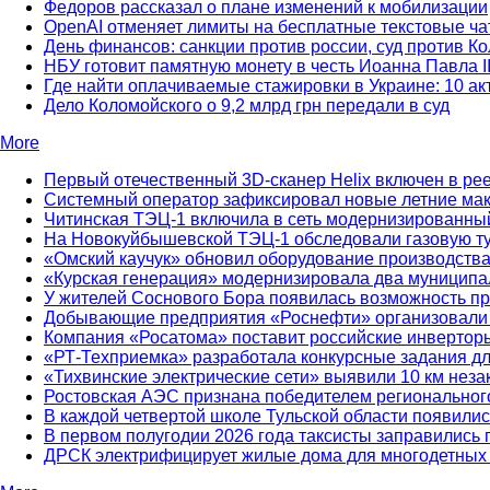
Федоров рассказал о плане изменений к мобилизации
OpenAI отменяет лимиты на бесплатные текстовые ч
День финансов: санкции против россии, суд против 
НБУ готовит памятную монету в честь Иоанна Павла I
Где найти оплачиваемые стажировки в Украине: 10 а
Дело Коломойского о 9,2 млрд грн передали в суд
More
Первый отечественный 3D-сканер Helix включен в ре
Системный оператор зафиксировал новые летние ма
Читинская ТЭЦ-1 включила в сеть модернизированный
На Новокуйбышевской ТЭЦ-1 обследовали газовую т
«Омский каучук» обновил оборудование производств
«Курская генерация» модернизировала два муниципа
У жителей Соснового Бора появилась возможность пр
Добывающие предприятия «Роснефти» организовали в
Компания «Росатома» поставит российские инверторы
«РТ-Техприемка» разработала конкурсные задания д
«Тихвинские электрические сети» выявили 10 км нез
Ростовская АЭС признана победителем региональног
В каждой четвертой школе Тульской области появилис
В первом полугодии 2026 года таксисты заправились 
ДРСК электрифицирует жилые дома для многодетных 