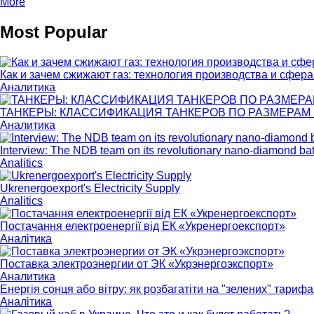
More
Most Popular
Как и зачем сжижают газ: технология производства и сфер
Аналитика
ТАНКЕРЫ: КЛАССИФИКАЦИЯ ТАНКЕРОВ ПО РАЗМЕРАМ И 
Аналитика
Interview: The NDB team on its revolutionary nano-diamond bat
Analitics
Ukrenergoexport's Electricity Supply
Analitics
Постачання електроенергії від ЕК «Укренергоекспорт»
Аналітика
Поставка электроэнергии от ЭК «Укрэнергоэкспорт»
Аналитика
Енергія сонця або вітру: як розбагатіти на "зелених" тарифа
Аналітика