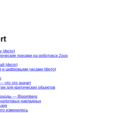
rt
у (фото)
рческие поездки на роботокси Zoox
di (фото)
ья и цифровыми часами (фото)
о
— что это значит
ии для критических объектов
доходы — Bloomberg
 налоговых накладных
Банк
что изменилось