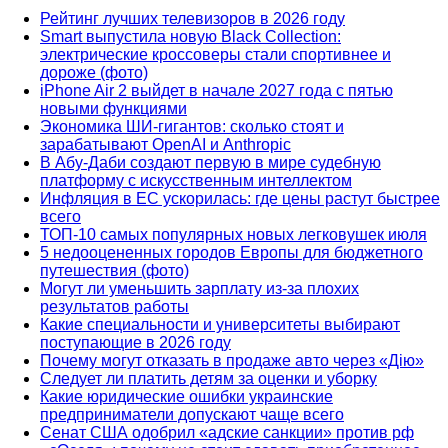
Рейтинг лучших телевизоров в 2026 году
Smart выпустила новую Black Collection:
электрические кроссоверы стали спортивнее и
дороже (фото)
iPhone Air 2 выйдет в начале 2027 года с пятью
новыми функциями
Экономика ШИ-гигантов: сколько стоят и
зарабатывают OpenAI и Anthropic
В Абу-Даби создают первую в мире судебную
платформу с искусственным интеллектом
Инфляция в ЕС ускорилась: где цены растут быстрее
всего
ТОП-10 самых популярных новых легковушек июля
5 недооцененных городов Европы для бюджетного
путешествия (фото)
Могут ли уменьшить зарплату из-за плохих
результатов работы
Какие специальности и университеты выбирают
поступающие в 2026 году
Почему могут отказать в продаже авто через «Дію»
Следует ли платить детям за оценки и уборку
Какие юридические ошибки украинские
предприниматели допускают чаще всего
Сенат США одобрил «адские санкции» против рф