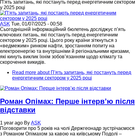
П'ять запитань, які постануть перед енергетичним сектором
у 2025 році
ASK
Tue, 01/07/2025 - 00:58
Сьогоднішній інформаційний бюлетень досліджує п’ять
ключових питань, які постануть перед енергетичним
сектором у 2025 році. Цього року країни зіткнуться з
«ведмежим» ринком нафти, зростанням попиту на
електроенергію та внутрішніми й регіональними кризами,
які кинуть виклик їхнім зобов’язанням щодо клімату та
скорочення викидів.
Read more
about П'ять запитань, які постануть перед
енергетичним сектором у 2025 році
Роман Опімах: Перше інтервʼю після
відставки
1 year ago
By
ASK
Поговорити про 5 років на чолі Держгеонадр зустрічаємося
з Романом Опімахом за кавою на київському Подолі –