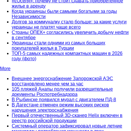
«єОселя»: почему не стоит сдавать приобретенное
жилье в аренду
Когда украинцы были самыми богатыми за годы
Независимости
Долгов за коммуналку стало больше: за какие услуги
украинцы не платят чаще всего
Страны ОПЕК+ согласились увеличить добычу нефти
в сентябре
Украинцы стали одними из самых больших
покупателей жилья в Турции
ТОП-5 самых надежных компактных машин в 2026
году (фото)
More
Внешнее энергоснабжение Запорожской АЭС
восстановлено менее чем за час
105 пляжей Анапы получили разрешительные
документы Роспотребнадзора
В Рыбинске появился мурал с двигателем ПД-8
В Дагестане отменен режим высоких рисков
нарушения электроснабжения
Первый отечественный 3D-сканер Helix включен в
реестр российской продукции
Системный оператор зафиксировал новые летние