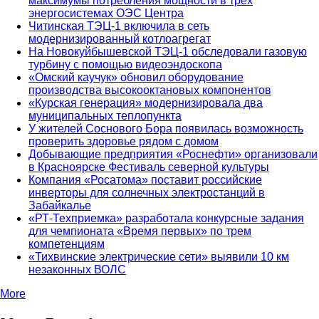
максимумы потребления мощности в трех
энергосистемах ОЭС Центра
Читинская ТЭЦ-1 включила в сеть
модернизированный котлоагрегат
На Новокуйбышевской ТЭЦ-1 обследовали газовую
турбину с помощью видеоэндоскопа
«Омский каучук» обновил оборудование
производства высокооктановых компонентов
«Курская генерация» модернизировала два
муниципальных теплопункта
У жителей Соснового Бора появилась возможность
проверить здоровье рядом с домом
Добывающие предприятия «Роснефти» организовали
в Красноярске Фестиваль северной культуры
Компания «Росатома» поставит российские
инверторы для солнечных электростанций в
Забайкалье
«РТ-Техприемка» разработала конкурсные задания
для чемпионата «Время первых» по трем
компетенциям
«Тихвинские электрические сети» выявили 10 км
незаконных ВОЛС
More