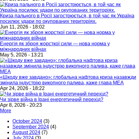
Криза пального в Росії загострюється, в той час як Україна
посилює удари по окупованих територіях.
Jun 11, 2026 - 18:02
Енергія як зброя жорсткої сили — нова норма у
міжнародних війнах
May 5, 2026 - 13:21
«Шкоду вже завдано»: глобальна нафтова криза назавжди
змінила індустрію викопного палива, каже глава МЕА
Apr 24, 2026 - 18:22
Чи зірве війна в Ірані енергетичний перехід?
Apr 8, 2026 - 20:23
More
October 2024
(3)
September 2024
(4)
August 2024
(7)
July 2024
(3)