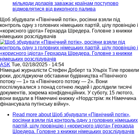
мільярди доларів заважає країнам поступово
відмовлятися від викопного палива
Щоб збудувати «Північний потік», росіяни взяли під
контроль одну з головних німецьких партій, цілу провінцію і
«корисного ідіота» Герхарда Шредера. Головне з книжки
німецьких розслідувачів
ASK
Tue, 02/18/2025 - 14:54
Німецькі журналісти Стефен Доберт та Ульріх Тіле провели
роки, досліджуючи обставини будівництва «Північного
потоку — 1» та «Північного потоку — 2». Вони
поспілкувалися з понад сотнею людей і дослідили тисячі
документів, зокрема конфіденційних. У суботу, 15 лютого,
вони видали в Німеччині книжку «Нордстрім: як Німеччина
фінансувала путінську війну».
Read more
about Щоб збудувати «Північний потік»,
росіяни взяли під контроль одну з головних німецьких
партій, цілу провінцію і «корисного ідіота» Герхарда
Шредера. Головне з книжки німецьких розслідувачів