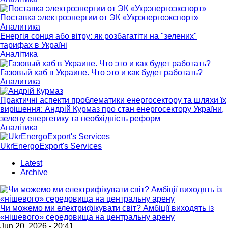
Поставка электроэнергии от ЭК «Укрэнергоэкспорт»
Аналитика
Енергія сонця або вітру: як розбагатіти на "зелених"
тарифах в Україні
Аналітика
Газовый хаб в Украине. Что это и как будет работать?
Аналитика
Практичні аспекти проблематики енергосектору та шляхи їх
вирішення: Андрій Курмаз про стан енергосектору України,
зелену енергетику та необхідність реформ
Аналітика
UkrEnergoExport's Services
Latest
Archive
Чи можемо ми електрифікувати світ? Амбіції виходять із
«нішевого» середовища на центральну арену
Jun 20, 2026 - 20:41