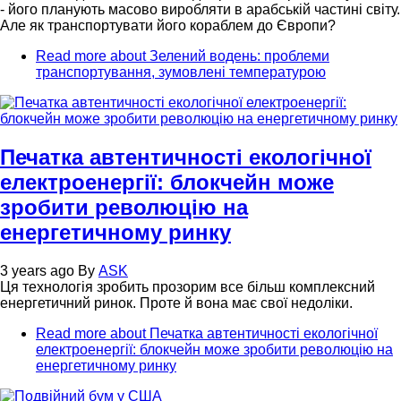
- його планують масово виробляти в арабській частині світу.
Але як транспортувати його кораблем до Європи?
Read more
about Зелений водень: проблеми
транспортування, зумовлені температурою
Печатка автентичності екологічної
електроенергії: блокчейн може
зробити революцію на
енергетичному ринку
3 years ago
By
ASK
Ця технологія зробить прозорим все більш комплексний
енергетичний ринок. Проте й вона має свої недоліки.
Read more
about Печатка автентичності екологічної
електроенергії: блокчейн може зробити революцію на
енергетичному ринку