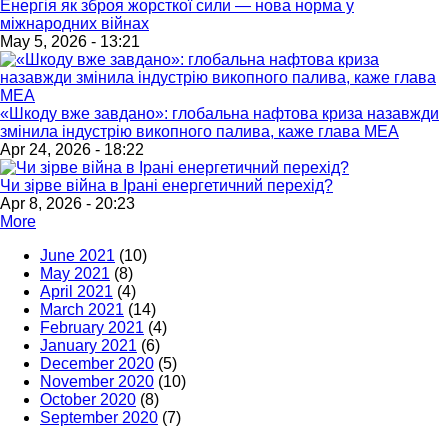
Енергія як зброя жорсткої сили — нова норма у
міжнародних війнах
May 5, 2026 - 13:21
«Шкоду вже завдано»: глобальна нафтова криза назавжди
змінила індустрію викопного палива, каже глава МЕА
Apr 24, 2026 - 18:22
Чи зірве війна в Ірані енергетичний перехід?
Apr 8, 2026 - 20:23
More
June 2021
(10)
May 2021
(8)
April 2021
(4)
March 2021
(14)
February 2021
(4)
January 2021
(6)
December 2020
(5)
November 2020
(10)
October 2020
(8)
September 2020
(7)