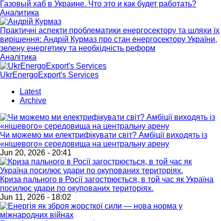
Газовый хаб в Украине. Что это и как будет работать?
Аналитика
Практичні аспекти проблематики енергосектору та шляхи їх
вирішення: Андрій Курмаз про стан енергосектору України,
зелену енергетику та необхідність реформ
Аналітика
UkrEnergoExport's Services
Latest
Archive
Чи можемо ми електрифікувати світ? Амбіції виходять із
«нішевого» середовища на центральну арену
Jun 20, 2026 - 20:41
Криза пального в Росії загострюється, в той час як Україна
посилює удари по окупованих територіях.
Jun 11, 2026 - 18:02