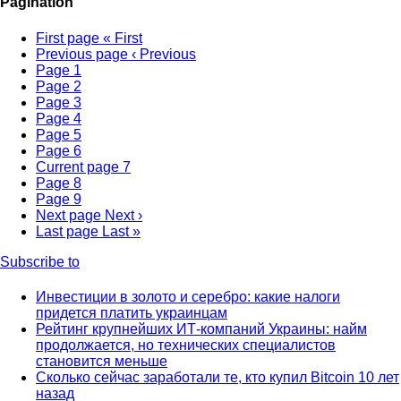
Pagination
First page
« First
Previous page
‹ Previous
Page
1
Page
2
Page
3
Page
4
Page
5
Page
6
Current page
7
Page
8
Page
9
Next page
Next ›
Last page
Last »
Subscribe to
Инвестиции в золото и серебро: какие налоги
придется платить украинцам
Рейтинг крупнейших ИТ-компаний Украины: найм
продолжается, но технических специалистов
становится меньше
Сколько сейчас заработали те, кто купил Bitcoin 10 лет
назад