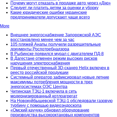
Почему могут отказать в продаже авто через «Дію»
Следует ли платить детям за оценки и уборку
Какие юридические ошибки украинские
предприниматели допускают чаще всего
More
Внешнее энергоснабжение Запорожской АЭС
восстановлено менее чем за час
105 пляжей Анапы получили разрешительные
документы Роспотребнадзора
В Рыбинске появился мурал с двигателем ПД-8
В Дагестане отменен режим высоких рисков
нарушения электроснабжения
Первый отечественный 3D-сканер Helix включен в
реестр российской продукции
Системный оператор зафиксировал новые летние
максимумы потребления мощности в трех
энергосистемах ОЭС Центра
Читинская ТЭЦ-1 включила в сеть
модернизированный котлоагрегат
На Новокуйбышевской ТЭЦ-1 обследовали газовую
турбину с помощью видеоэндоскопа
«Омский каучук» обновил оборудование
производства высокооктановых компонентов