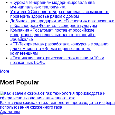
«Курская генерация» модернизировала два
муниципальных теплопункта
У жителей Соснового Бора появилась возможность
проверить здоровье рядом с домом
Добывающие предприятия «Роснефти» организовали
в Красноярске Фестиваль северной культуры
Компания «Росатома» поставит российские
инверторы для солнечных электростанций в
Забайкалье
«РТ-Техприемка» разработала конкурсные задания
для чемпионата «Время первых» по трем
компетенциям
«Тихвинские электрические сети» выявили 10 км
незаконных ВОЛС
More
Most Popular
Как и зачем сжижают газ: технология производства и сфера
использования сжиженного газа
Аналитика