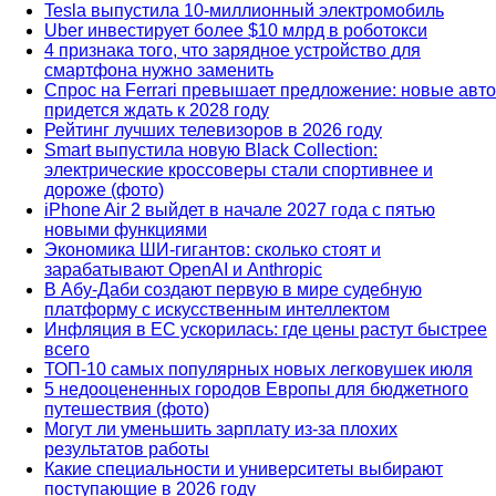
Tesla выпустила 10-миллионный электромобиль
Uber инвестирует более $10 млрд в роботокси
4 признака того, что зарядное устройство для
смартфона нужно заменить
Спрос на Ferrari превышает предложение: новые авто
придется ждать к 2028 году
Рейтинг лучших телевизоров в 2026 году
Smart выпустила новую Black Collection:
электрические кроссоверы стали спортивнее и
дороже (фото)
iPhone Air 2 выйдет в начале 2027 года с пятью
новыми функциями
Экономика ШИ-гигантов: сколько стоят и
зарабатывают OpenAI и Anthropic
В Абу-Даби создают первую в мире судебную
платформу с искусственным интеллектом
Инфляция в ЕС ускорилась: где цены растут быстрее
всего
ТОП-10 самых популярных новых легковушек июля
5 недооцененных городов Европы для бюджетного
путешествия (фото)
Могут ли уменьшить зарплату из-за плохих
результатов работы
Какие специальности и университеты выбирают
поступающие в 2026 году