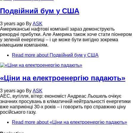
Подвійний бум у США
3 years ago
By
ASK
Американські нафтові компанії зараз демонструють
рекордні прибутки. Але Америка також хоче стати піонером
у зеленій енергетиці – і це може бути вигідно зокрема
німецьким компаніям.
Read more
about Подвійний бум у США
«Ціни на електроенергію падають»
3 years ago
By
ASK
АЕС, вугілля, вітер: економіст Андреас Льошель очікує
значних просувань в кліматичній нейтральності енергетики
вже наприкінці 30-х років – і говорить про справжню ціну
російського газу.
Read more
about «Ціни на електроенергію падають»